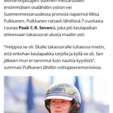
Monté-ohjastajien Suomen mestaruuden
ensimmäisen osalähdön voiton vei
Suomenmestaruudessa pronssia napannut Miisa
Pulkkanen. Pulkkanen ratsasti lähdössä 7-vuotiasta
ruunaa
Peak C.R. Seven
iä, joka piti keulapaikan
otteessaan takasuoran alusta maaliin asti.
”Helppoa se oli. Ekalle takasuoralle tultaessa mietin,
että onkohan keulapaikka tarjolla ja kyllä se oli. Sen
jälkeen mun ei tarvinnut kuin nauttia kyydistä”,
summasi Pullkanen lähdön voittajaseremonioissa.