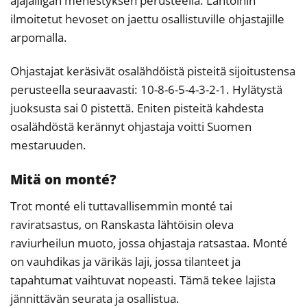
ajajaliigan menestyksen perusteella. Lähtöihin
ilmoitetut hevoset on jaettu osallistuville ohjastajille
arpomalla.
Ohjastajat keräsivät osalähdöistä pisteitä sijoitustensa
perusteella seuraavasti: 10-8-6-5-4-3-2-1. Hylätystä
juoksusta sai 0 pistettä. Eniten pisteitä kahdesta
osalähdöstä kerännyt ohjastaja voitti Suomen
mestaruuden.
Mitä on monté?
Trot monté eli tuttavallisemmin monté tai
raviratsastus, on Ranskasta lähtöisin oleva
raviurheilun muoto, jossa ohjastaja ratsastaa. Monté
on vauhdikas ja värikäs laji, jossa tilanteet ja
tapahtumat vaihtuvat nopeasti. Tämä tekee lajista
jännittävän seurata ja osallistua.