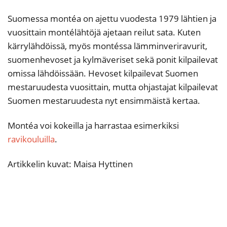
Suomessa montéa on ajettu vuodesta 1979 lähtien ja
vuosittain montélähtöjä ajetaan reilut sata. Kuten
kärrylähdöissä, myös montéssa lämminveriravurit,
suomenhevoset ja kylmäveriset sekä ponit kilpailevat
omissa lähdöissään. Hevoset kilpailevat Suomen
mestaruudesta vuosittain, mutta ohjastajat kilpailevat
Suomen mestaruudesta nyt ensimmäistä kertaa.
Montéa voi kokeilla ja harrastaa esimerkiksi
ravikouluilla
.
Artikkelin kuvat: Maisa Hyttinen