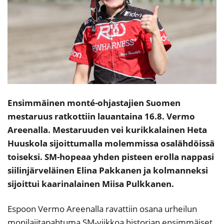
Ensimmäinen monté-ohjastajien Suomen
mestaruus ratkottiin lauantaina 16.8. Vermo
Areenalla. Mestaruuden vei kurikkalainen Heta
Huuskola sijoittumalla molemmissa osalähdöissä
toiseksi. SM-hopeaa yhden pisteen erolla nappasi
siilinjärveläinen Elina Pakkanen ja kolmanneksi
sijoittui kaarinalainen Miisa Pulkkanen.
Espoon Vermo Areenalla ravattiin osana urheilun
monilajitapahtuma SM-viikkoa historian ensimmäiset