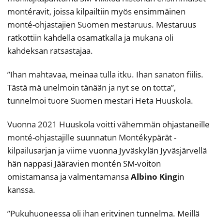
montéravit, joissa kilpailtiin myös ensimmäinen
monté-ohjastajien Suomen mestaruus. Mestaruus
ratkottiin kahdella osamatkalla ja mukana oli
kahdeksan ratsastajaa.
”Ihan mahtavaa, meinaa tulla itku. Ihan sanaton fiilis.
Tästä mä unelmoin tänään ja nyt se on totta”,
tunnelmoi tuore Suomen mestari Heta Huuskola.
Vuonna 2021 Huuskola voitti vähemmän ohjastaneille
monté-ohjastajille suunnatun Montékypärät -
kilpailusarjan ja viime vuonna Jyväskylän Jyväsjärvellä
hän nappasi Jääravien montén SM-voiton
omistamansa ja valmentamansa
Albino King
in
kanssa.
”Pukuhuoneessa oli ihan erityinen tunnelma. Meillä