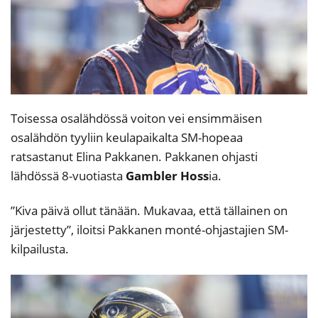
Toisessa osalähdössä voiton vei ensimmäisen
osalähdön tyyliin keulapaikalta SM-hopeaa
ratsastanut Elina Pakkanen. Pakkanen ohjasti
lähdössä 8-vuotiasta
Gambler Hoss
ia.
”Kiva päivä ollut tänään. Mukavaa, että tällainen on
järjestetty”, iloitsi Pakkanen monté-ohjastajien SM-
kilpailusta.