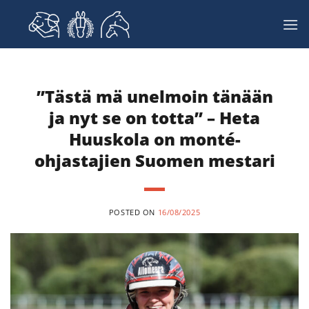
Skip
to
content
”Tästä mä unelmoin tänään
ja nyt se on totta” – Heta
Huuskola on monté-
ohjastajien Suomen mestari
POSTED ON
16/08/2025