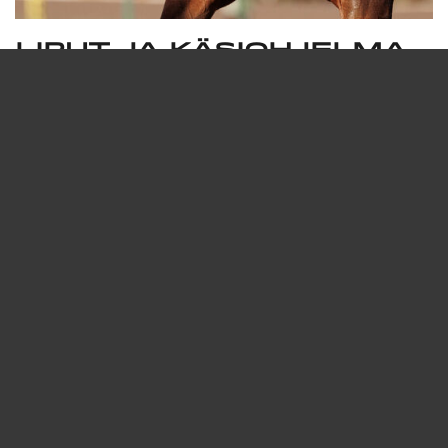
Liput ja käsiohjelma
Lippuja raveihin voi ostaa sekä netissä että
paikan päältä. Tavallisesti liput raveihin
maksavat 5–15 euroa. Vermon
keskiviikkoraveihin on aina ilmainen
sisäänpääsy.
Hevoset ilmoitetaan kilpailuun noin
viikkoa ennen tapahtumaa. Lähtölistat, eli
tieto siitä, mitkä hevoset kilpailevat
missäkin lähdössä, löytyvät
Mobiiliheppa-
verkkopalvelusta
sekä käsiohjelmasta.