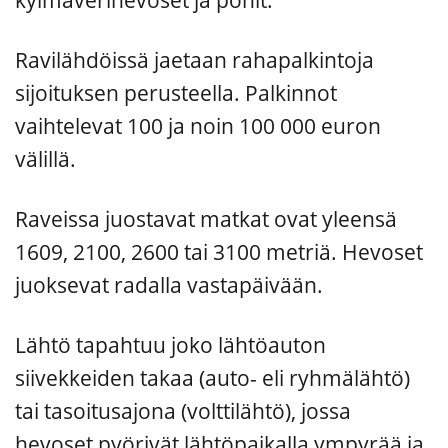
Ravilähdöissä jaetaan rahapalkintoja
sijoituksen perusteella. Palkinnot
vaihtelevat 100 ja noin 100 000 euron
välillä.
Raveissa juostavat matkat ovat yleensä
1609, 2100, 2600 tai 3100 metriä. Hevoset
juoksevat radalla vastapäivään.
Lähtö tapahtuu joko lähtöauton
siivekkeiden takaa (auto- eli ryhmälähtö)
tai tasoitusajona (volttilähtö), jossa
hevoset pyörivät lähtöpaikalla ympyrää ja