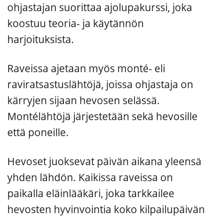
ohjastajan suorittaa ajolupakurssi, joka
koostuu teoria- ja käytännön
harjoituksista.
Raveissa ajetaan myös monté- eli
raviratsastuslähtöjä, joissa ohjastaja on
kärryjen sijaan hevosen selässä.
Montélähtöjä järjestetään sekä hevosille
että poneille.
Hevoset juoksevat päivän aikana yleensä
yhden lähdön. Kaikissa raveissa on
paikalla eläinlääkäri, joka tarkkailee
hevosten hyvinvointia koko kilpailupäivän