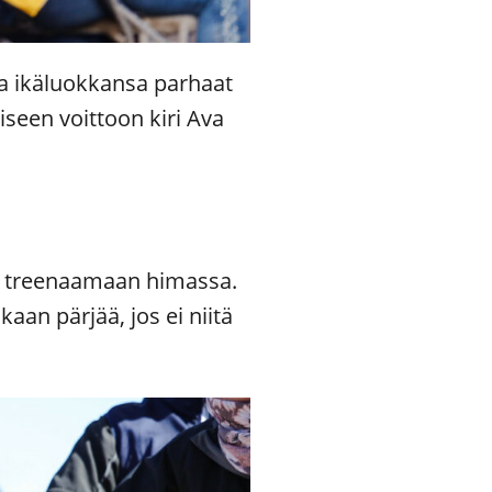
sa ikäluokkansa parhaat
iseen voittoon kiri Ava
syt treenaamaan himassa.
aan pärjää, jos ei niitä