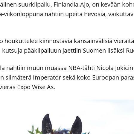
linen suurkilpailu, Finlandia-Ajo, on kevään ko
-viikonloppuna nähtiin upeita hevosia, vaikuttavi
jo houkuttelee kiinnostavia kansainvälisiä vierait
kutsuja pääkilpailuun jaettiin Suomen lisäksi Ruot
la nähtiin muun muassa NBA-tähti Nicola Jokicin 
rän silmäterä Imperator sekä koko Euroopan para
svieras Expo Wise As.