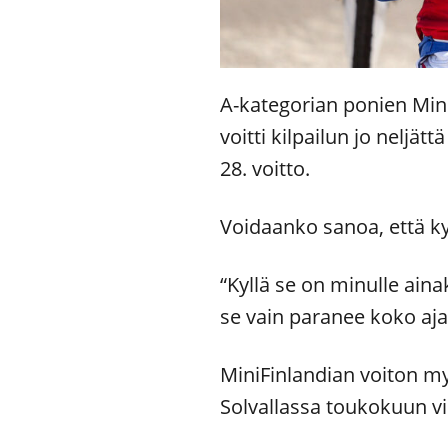
A-kategorian ponien Mini
voitti kilpailun jo neljät
28. voitto.
Voidaanko sanoa, että 
“Kyllä se on minulle aina
se vain paranee koko ajan
MiniFinlandian voiton my
Solvallassa toukokuun v