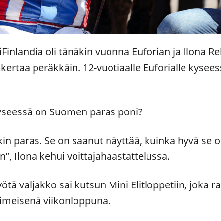
Finlandia oli tänäkin vuonna Euforian ja Ilona Re
tä kertaa peräkkäin. 12-vuotiaalle Euforialle kyseess
kyseessä on Suomen paras poni?
kin paras. Se on saanut näyttää, kuinka hyvä se o
”, Ilona kehui voittajahaastattelussa.
ötä valjakko sai kutsun Mini Elitloppetiin, joka
iimeisenä viikonloppuna.