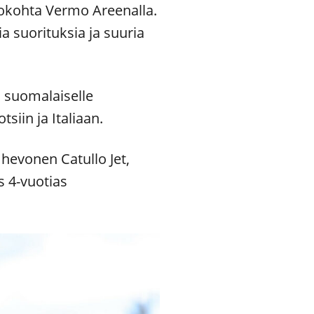
hokohta Vermo Areenalla.
a suorituksia ja suuria
a suomalaiselle
siin ja Italiaan.
hevonen Catullo Jet,
s 4-vuotias