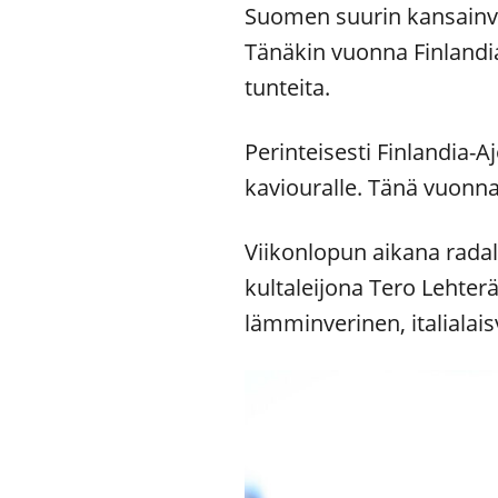
Suomen suurin kansainvä
Tänäkin vuonna Finlandia
tunteita.
Perinteisesti Finlandia-A
kaviouralle. Tänä vuonna 
Viikonlopun aikana radal
kultaleijona Tero Lehte
lämminverinen, italialai