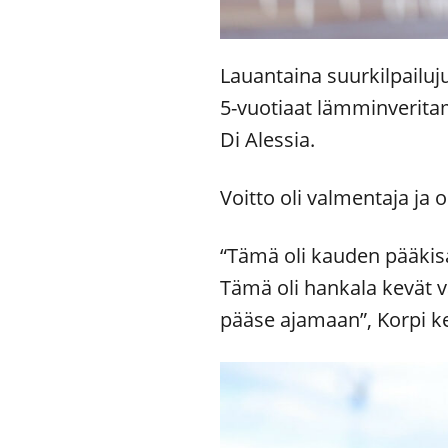
Lauantaina suurkilpailuj
5-vuotiaat lämminveritam
Di Alessia.
Voitto oli valmentaja ja 
“Tämä oli kauden pääkisa
Tämä oli hankala kevät va
pääse ajamaan”, Korpi ke