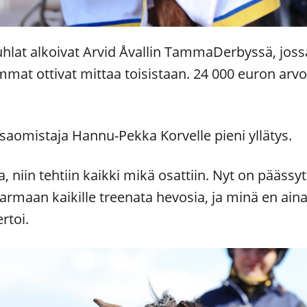
uhlat alkoivat Arvid Åvallin TammaDerbyssä, jos
mat ottivat mittaa toisistaan. 24 000 euron arvo
osaomistaja Hannu-Pekka Korvelle pieni yllätys.
, niin tehtiin kaikki mikä osattiin. Nyt on pääs
rmaan kaikille treenata hevosia, ja minä en ainak
rtoi.