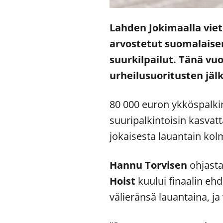
Lahden Jokimaalla viet
arvostetut suomalaise
suurkilpailut. Tänä vuo
urheilusuoritusten jäl
80 000 euron ykköspalki
suuripalkintoisin kasvatt
jokaisesta lauantain kolm
Hannu Torvisen
ohjasta
Hoist
kuului finaalin eh
välieränsä lauantaina, ja 