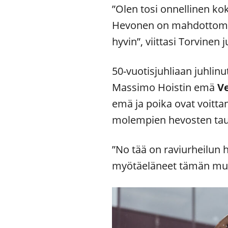
”Olen tosi onnellinen ko
Hevonen on mahdottoman h
hyvin”, viittasi Torvinen
50-vuotisjuhliaan juhlin
Massimo Hoistin emä
V
emä ja poika ovat voittan
molempien hevosten tau
”No tää on raviurheilun h
myötäeläneet tämän muka