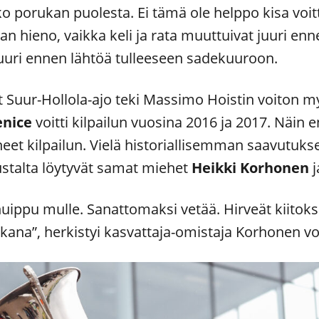
ko porukan puolesta. Ei tämä ole helppo kisa voit
ieno, vaikka keli ja rata muuttuivat juuri ennen
 juuri ennen lähtöä tulleeseen sadekuuroon.
ut Suur-Hollola-ajo teki Massimo Hoistin voiton m
enice
voitti kilpailun vuosina 2016 ja 2017. Näin
eet kilpailun. Vielä historiallisemman saavutukse
stalta löytyvät samat miehet
Heikki Korhonen
j
uippu mulle. Sanattomaksi vetää. Hirveät kiitokse
na”, herkistyi kasvattaja-omistaja Korhonen vo