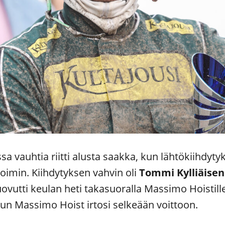
ssa vauhtia riitti alusta saakka, kun lähtökiihdy
voimin. Kiihdytyksen vahvin oli
Tommi Kylliäisen
luovutti keulan heti takasuoralla Massimo Hoistil
a, kun Massimo Hoist irtosi selkeään voittoon.