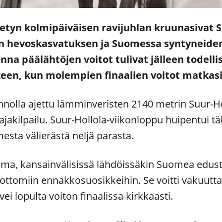
etyn kolmipäiväisen ravijuhlan kruunasivat Su
n hevoskasvatuksen ja Suomessa syntyneide
nna päälähtöjen voitot tulivat jälleen todell
keen, kun molempien finaalien voitot matkas
nnolla ajettu lämminveristen 2140 metrin Suur-H
ajakilpailu. Suur-Hollola-viikonloppu huipentui tä
esta välierästä neljä parasta.
ma, kansainvälisissä lähdöissäkin Suomea edus
dottomiin ennakkosuosikkeihin. Se voitti vakuutt
vei lopulta voiton finaalissa kirkkaasti.