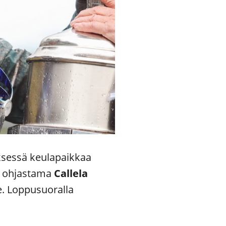
tyksessä keulapaikkaa
ohjastama
Callela
le. Loppusuoralla