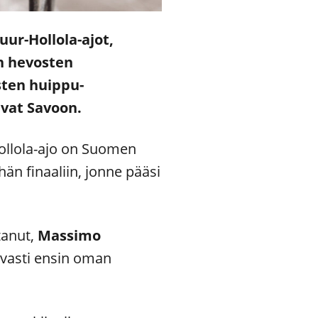
ur-Hollola-ajot,
n hevosten
isten huippu-
ivat Savoon.
ollola-ajo on Suomen
hän finaaliin, jonne pääsi
tanut,
Massimo
avasti ensin oman