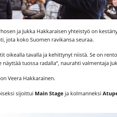
rhosen ja Jukka Hakkaraisen yhteistyö on kestän
ähti, jota koko Suomen ravikansa seuraa.
it oikealla tavalla ja kehittynyt niistä. Se on rento
 näyttää tuossa radalla”, naurahti valmentaja J
 on Veera Hakkarainen.
iseksi sijoittui
Main Stage
ja kolmanneksi
Atup