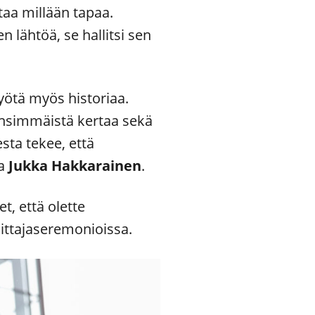
taa millään tapaa.
 lähtöä, se hallitsi sen
yötä myös historiaa.
 ensimmäistä kertaa sekä
sta tekee, että
a
Jukka Hakkarainen
.
t, että olette
ittajaseremonioissa.