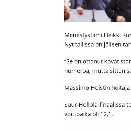
Menestystiimi Heikki Ko
Nyt tallissa on jälleen t
”Se on ottanut kovat start
numeroa, mutta sitten se
Massimo Hoistin hoitaja
Suur-Hollola-finaalissa to
voittoaika oli 12,1.