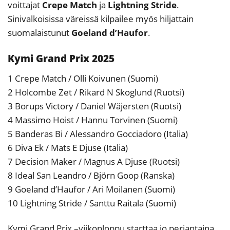
voittajat
Crepe Match
ja
Lightning Stride
.
Sinivalkoisissa väreissä kilpailee myös hiljattain
suomalaistunut
Goeland d’Haufor
.
Kymi Grand Prix 2025
1 Crepe Match / Olli Koivunen (Suomi)
2 Holcombe Zet / Rikard N Skoglund (Ruotsi)
3 Borups Victory / Daniel Wäjersten (Ruotsi)
4 Massimo Hoist / Hannu Torvinen (Suomi)
5 Banderas Bi / Alessandro Gocciadoro (Italia)
6 Diva Ek / Mats E Djuse (Italia)
7 Decision Maker / Magnus A Djuse (Ruotsi)
8 Ideal San Leandro / Björn Goop (Ranska)
9 Goeland d’Haufor / Ari Moilanen (Suomi)
10 Lightning Stride / Santtu Raitala (Suomi)
Kymi Grand Prix –viikonloppu starttaa jo perjantaina