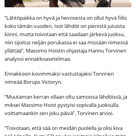
“Lähtöpaikka on hyvä ja hevosesta on ollut hyvä fiilis
koko tämän vuoden. Isot lähdöt on pienistä jutuista
kiinni, mutta toivotaan että saadaan järkevä juoksu,
niin sijoitus neljän porukassa ei saa missään nimessä
yllättää”, Massimo Hoistin ohjastaja Hannu Torvinen
analysoi ennakkoasetelmaa.
Ennakkoon kovimmaksi vastustajaksi Torvinen
nimeää Borups Victoryn.
“Muutaman kerran ollaan oltu samoissa lähdöissä, ja
miksei Massimo Hoist pystyisi sopivalla juoksulla
voittamaankin sen joku päivä”, Torvinen arvioi.
“Toivotaan, että sää on meidän puolella ja olisi kiva