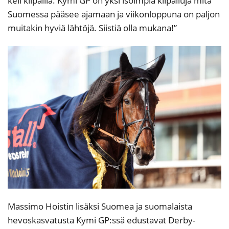
keli kilpailla. Kymi GP on yksi isoimpia kilpailuja mitä
Suomessa pääsee ajamaan ja viikonloppuna on paljon
muitakin hyviä lähtöjä. Siistiä olla mukana!”
Massimo Hoistin lisäksi Suomea ja suomalaista
hevoskasvatusta Kymi GP:ssä edustavat Derby-