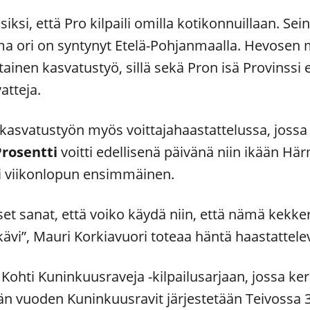
siksi, että Pro kilpaili omilla kotikonnuillaan. Se
a ori on syntynyt Etelä-Pohjanmaalla. Hevosen 
nen kasvatustyö, sillä sekä Pron isä Provinssi 
atteja.
 kasvatustyön myös voittajahaastattelussa, joss
Prosentti
voitti edellisenä päivänä niin ikään Hä
li viikonlopun ensimmäinen.
set sanat, että voiko käydä niin, että nämä kekkeri
kävi”, Mauri Korkiavuori toteaa häntä haastattelev
Kohti Kuninkuusraveja -kilpailusarjaan, jossa ke
n vuoden Kuninkuusravit järjestetään Teivossa 3