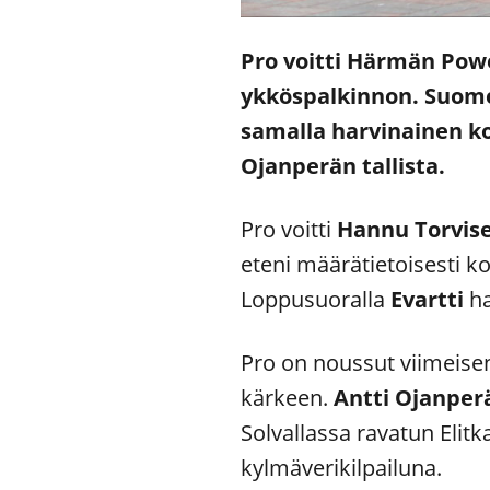
Pro voitti Härmän Powe
ykköspalkinnon. Suome
samalla harvinainen ko
Ojanperän tallista.
Pro voitti
Hannu Torvis
eteni määrätietoisesti ko
Loppusuoralla
Evartti
ha
Pro on noussut viimei
kärkeen.
Antti Ojanper
Solvallassa ravatun Eli
kylmäverikilpailuna.