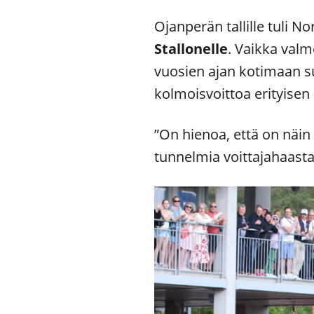
Ojanperän tallille tuli N
Stallonelle
. Vaikka val
vuosien ajan kotimaan suu
kolmoisvoittoa erityisen
”On hienoa, että on näin
tunnelmia voittajahaasta