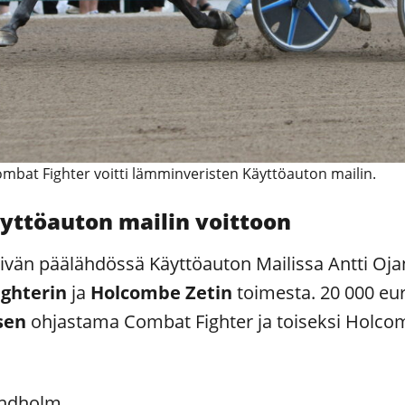
mbat Fighter voitti lämminveristen Käyttöauton mailin.
yttöauton mailin voittoon
än päälähdössä Käyttöauton Mailissa Antti Ojanp
ghterin
ja
Holcombe Zetin
toimesta. 20 000 eur
sen
ohjastama Combat Fighter ja toiseksi Holcomb
Lindholm