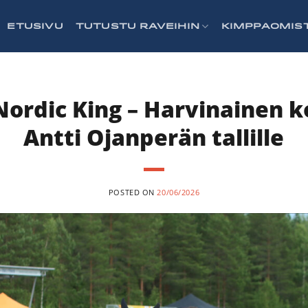
ETUSIVU
TUTUSTU RAVEIHIN
KIMPPAOMIS
Nordic King – Harvinainen 
Antti Ojanperän tallille
POSTED ON
20/06/2026