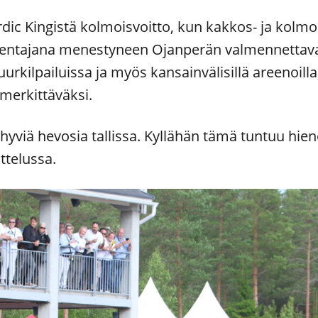
ordic Kingistä kolmoisvoitto, kun kakkos- ja kolmos
mentajana menestyneen Ojanperän valmennettav
rkilpailuissa ja myös kansainvälisillä areenoilla
 merkittäväksi.
 hyviä hevosia tallissa. Kyllähän tämä tuntuu hien
ttelussa.