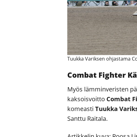
Tuukka Variksen ohjastama Co
Combat Fighter Kä
Myös lämminveristen päiv
kaksoisvoitto
Combat Fi
komeasti
Tuukka Varik
Santtu Raitala.
Artikkelin kuva: Roosa 