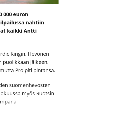
0 000 euron
lpailussa nähtiin
at kaikki Antti
dic Kingin. Hevonen
n puolikkaan jälkeen.
, mutta Pro piti pintansa.
iden suomenhevosten
ukokuussa myös Ruotsin
uimpana