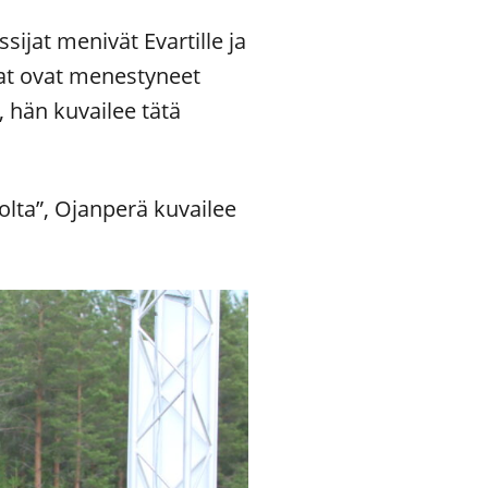
sijat menivät Evartille ja
at ovat menestyneet
, hän kuvailee tätä
olta”, Ojanperä kuvailee