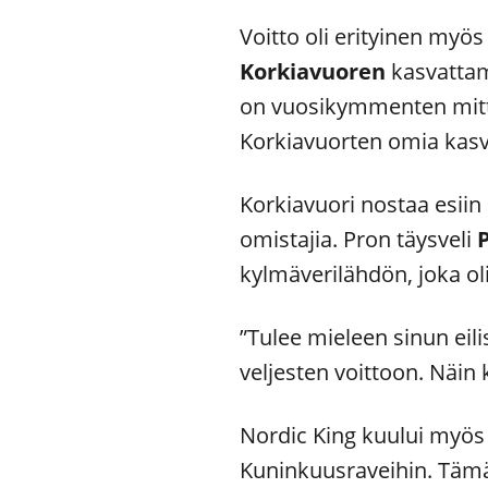
Voitto oli erityinen myös 
Korkiavuoren
kasvattam
on vuosikymmenten mittai
Korkiavuorten omia kasv
Korkiavuori nostaa esiin
omistajia. Pron täysveli
kylmäverilähdön, joka o
”Tulee mieleen sinun eili
veljesten voittoon. Näin 
Nordic King kuului myös 
Kuninkuusraveihin. Tämä