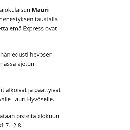
inäjokelaisen
Mauri
menestyksen taustalla
että emä Express ovat
a hän edusti hevosen
rmässä ajetun
t alkoivat ja päättyivät
alle Lauri Hyvöselle.
rätään pisteitä elokuun
1.7.–2.8.