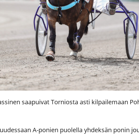
assinen saapuivat Torniosta asti kilpailemaan P
uudessaan A-ponien puolella yhdeksän ponin j