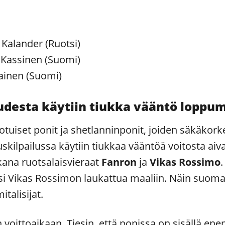
 Kalander (Ruotsi)
 Kassinen (Suomi)
ainen (Suomi)
desta käytiin tiukka vääntö loppume
tuiset ponit ja shetlanninponit, joiden säkäkork
ilpailussa käytiin tiukkaa vääntöä voitosta aivan
ana ruotsalaisvieraat
Fanron
ja
Vikas Rossimo
si Vikas Rossimon laukattua maaliin. Näin suoma
italisijat.
n voittoaikaan. Tiesin, että ponissa on sisällä e