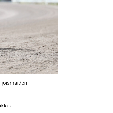
ohjoismaiden
oukkue.