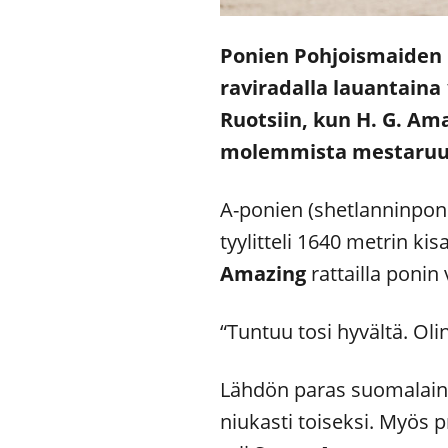
Ponien Pohjoismaiden
raviradalla lauantain
Ruotsiin, kun H. G. Am
molemmista mestaruusl
A-ponien (shetlanninpon
tyylitteli 1640 metrin k
Amazing
rattailla poni
“Tuntuu tosi hyvältä. Oli
Lähdön paras suomalain
niukasti toiseksi. Myös 