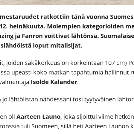
 mestaruudet ratkottiin tänä vuonna Suomes
a 12. heinäkuuta. Molempien kategorioiden 
azing ja Fanron voittivat lähtönsä. Suomalais
ähdöistä loput mitalisijat.
it, joiden säkäkorkeus on korkeintaan 107 cm) P
isassa upeasti koko matkan tapahtumia hallinnut 
n valmentaja
Isolde Kalander
.
n jo lähtölistan nähdessäni tosi tyytyväinen lähtör
en oli
Aarteen Launo
, joka sijoittui viime hetk
pronssia tuli Suomeen, sillä heti Aarteen Launon k