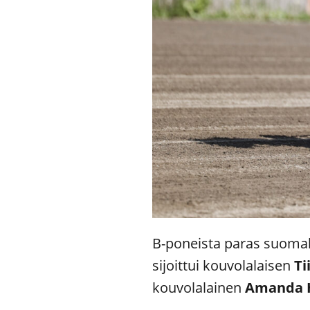
B-poneista paras suomal
sijoittui kouvolalaisen
Ti
kouvolalainen
Amanda 