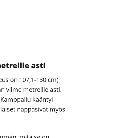
treille asti
eus on 107,1-130 cm)
 viime metreille asti.
. Kamppailu kääntyi
laiset nappasivat myös
nemmän, mitä se on