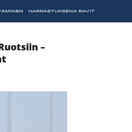
TAMINEN
HARRASTUKSENA RAVIT
uotsiin –
at