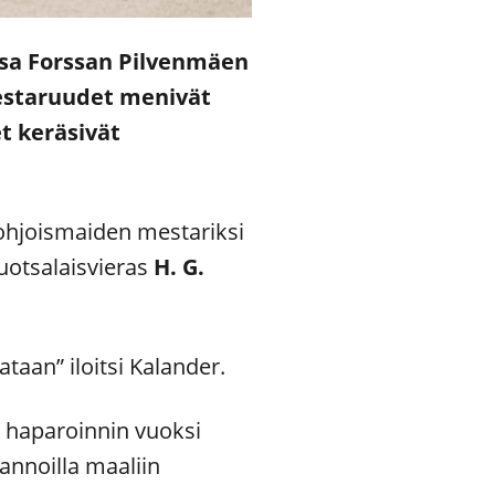
sa Forssan Pilvenmäen
mestaruudet menivät
et keräsivät
ohjoismaiden mestariksi
ruotsalaisvieras
H. G.
ataan” iloitsi Kalander.
en haparoinnin vuoksi
annoilla maaliin