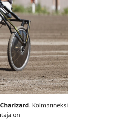
ä
Charizard
. Kolmanneksi
ntaja on