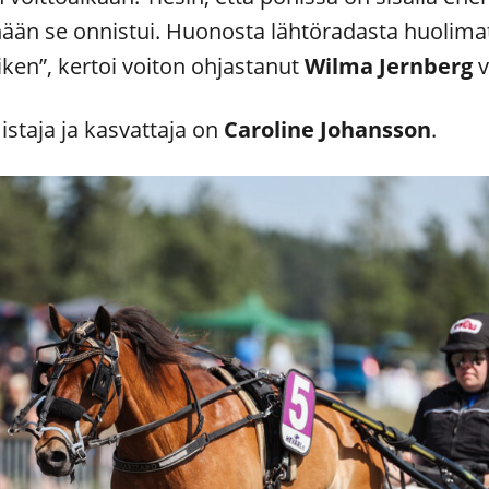
ään se onnistui. Huonosta lähtöradasta huolimatt
iken”, kertoi voiton ohjastanut
Wilma Jernberg
v
staja ja kasvattaja on
Caroline Johansson
.