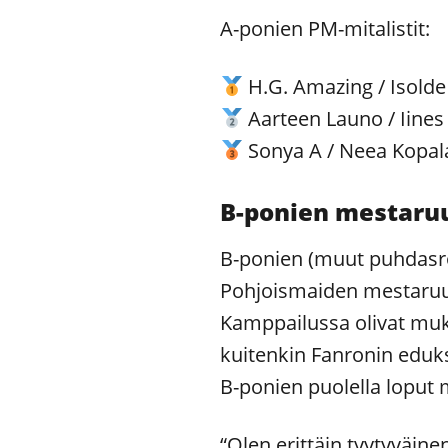
A-ponien PM-mitalistit:
H.G. Amazing / Isolde
Aarteen Launo / Iines
Sonya A / Neea Kopal
B-ponien mestaruu
B-ponien (muut puhdasro
Pohjoismaiden mestaruusk
Kamppailussa olivat muk
kuitenkin Fanronin eduk
B-ponien puolella loput m
“Olen erittäin tyytyväine