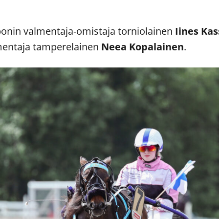
ponin valmentaja-omistaja torniolainen
Iines Ka
almentaja tamperelainen
Neea Kopalainen
.