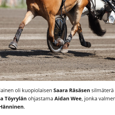
ainen oli kuopiolaisen
Saara Räsäsen
silmäter
ia Töyrylän
ohjastama
Aidan Wee
, jonka valme
Hänninen
.