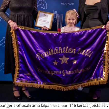
roängens Ghosakrama kilpaili urallaan 146 kertaa, joista se v