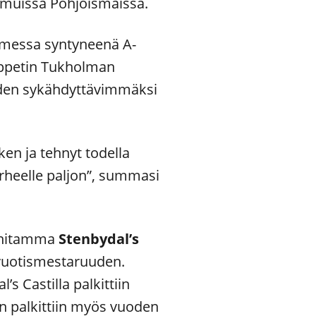
s muissa Pohjoismaissa.
messa syntyneenä A-
loppetin Tukholman
vuoden sykähdyttävimmäksi
en ja tehnyt todella
erheelle paljon”, summasi
ponitamma
Stenbydal’s
sivuotismestaruuden.
s Castilla palkittiin
n palkittiin myös vuoden