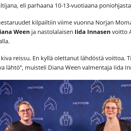
ltijana, eli parhaana 10-13-vuotiaana poniohjasta
staruudet kilpailtiin viime vuonna Norjan Mom
iana Ween
ja nastolalaisen
Iida Innasen
voitto 
lla.
iva reissu. En kyllä olettanut lähdöstä voittoa. Ti
ova lähtö”, muisteli Diana Ween valmentaja Iida I