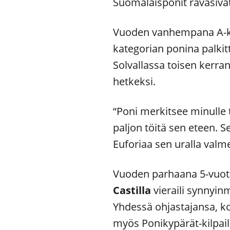
Suomalaisponit ravasiva
Vuoden vanhempana A-k
kategorian ponina palk
Solvallassa toisen kerra
hetkeksi.
“Poni merkitsee minulle 
paljon töitä sen eteen. 
Euforiaa sen uralla val
Vuoden parhaana 5-vuot
Castilla
vieraili synnyin
Yhdessä ohjastajansa, k
myös Ponikypärät-kilpail