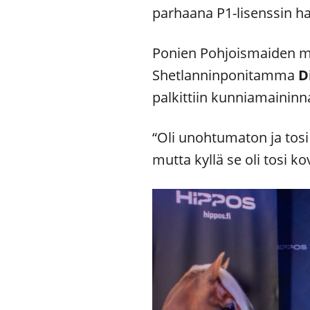
parhaana P1-lisenssin ha
Ponien Pohjoismaiden me
Shetlanninponitamma
D
palkittiin kunniamaininna
“Oli unohtumaton ja tosi k
mutta kyllä se oli tosi k