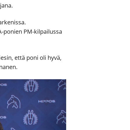
jana.
arkenissa.
A-ponien PM-kilpailussa
esin, että poni oli hyvä,
nnanen.