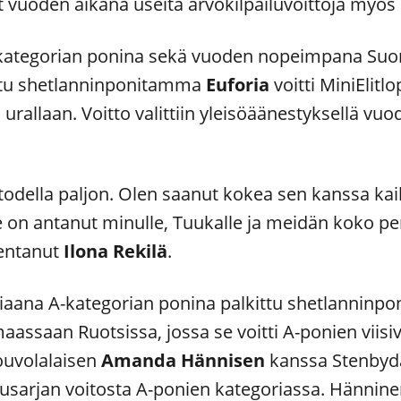
t vuoden aikana useita arvokilpailuvoittoja myö
ategorian ponina sekä vuoden nopeimpana Suo
ittu shetlanninponitamma
Euforia
voitti MiniElit
n urallaan. Voitto valittiin yleisöäänestyksellä 
todella paljon. Olen saanut kokea sen kanssa kaik
Se on antanut minulle, Tuukalle ja meidän koko p
mentanut
Ilona Rekilä
.
iaana A-kategorian ponina palkittu shetlannin
maassaan Ruotsissa, jossa se voitti A-ponien vii
ouvolalaisen
Amanda Hännisen
kanssa Stenbydal’
usarjan voitosta A-ponien kategoriassa. Hännine