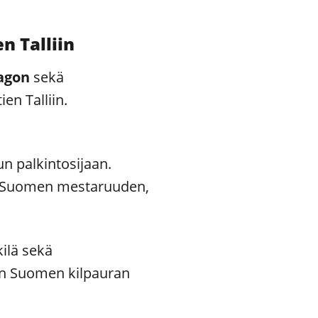
n Talliin
agon
sekä
en Talliin.
un palkintosijaan.
n Suomen mestaruuden,
ilä sekä
sen Suomen kilpauran