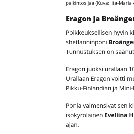
palkintosijaa (Kuva: Iita-Maria
Eragon ja Broänge
Poikkeuksellisen hyvin 
shetlanninponi
Broänge
Tunnustuksen on saanut
Eragon juoksi urallaan 10
Urallaan Eragon voitti
Pikku-Finlandian ja Mini-
Ponia valmensivat sen k
isokyröläinen
Eveliina 
ajan.