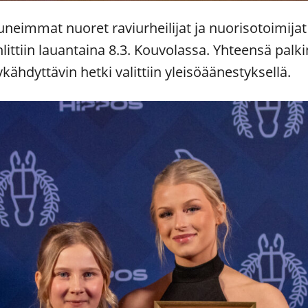
eimmat nuoret raviurheilijat ja nuorisotoimijat p
littiin lauantaina 8.3. Kouvolassa. Yhteensä palki
kähdyttävin hetki valittiin yleisöäänestyksellä.