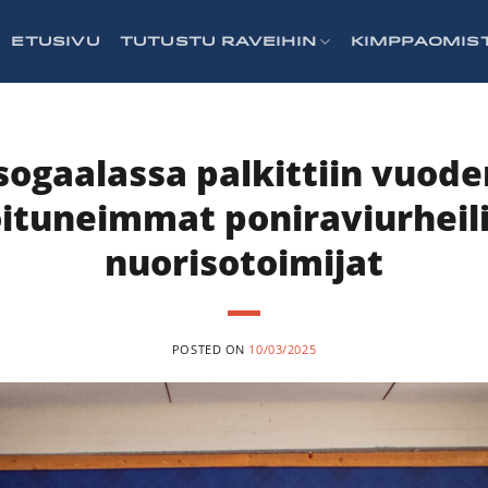
ETUSIVU
TUTUSTU RAVEIHIN
KIMPPAOMIS
sogaalassa palkittiin vuode
ituneimmat poniraviurheili
nuorisotoimijat
POSTED ON
10/03/2025