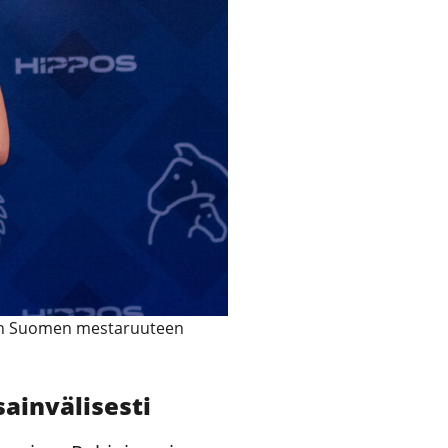
tén Suomen mestaruuteen
ainvälisesti