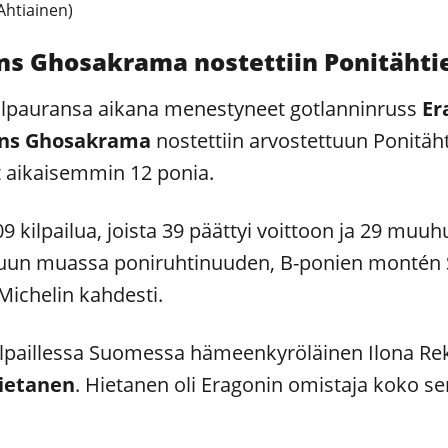
 Ahtiainen)
ns Ghosakrama nostettiin Ponitähtie
kilpauransa aikana menestyneet gotlanninruss
Er
ns Ghosakrama
nostettiin arvostettuun Ponitähti
 aikaisemmin 12 ponia.
9 kilpailua, joista 39 päättyi voittoon ja 29 muuh
 muun muassa poniruhtinuuden, B-ponien monté
Michelin kahdesti.
ilpaillessa Suomessa hämeenkyröläinen Ilona Rek
Hietanen
. Hietanen oli Eragonin omistaja koko 