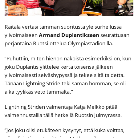
Raitala vertasi tamman suoritusta yleisurheilussa
ylivoimaiseen
Armand
Duplantikseen
seurattuaan
perjantaina Ruotsi-ottelua Olympiastadionilla.
”Puhuttiin, miten hienon näköistä esimerkiksi on, kun
joku Duplantis ylittelee kerta toisensa jälkeen
ylivoimaisesti seiväshypyssä ja tekee siitä taidetta.
Tänään Lightning Stride teki saman homman, se oli
aika tyylikäs veto tammalta.”
Lightning Striden valmentaja Katja Melkko pitää
valmennustallia tällä hetkellä Ruotsin Julmyrassa.
”Jos joku olisi etukäteen kysynyt, että kuka voittaa,