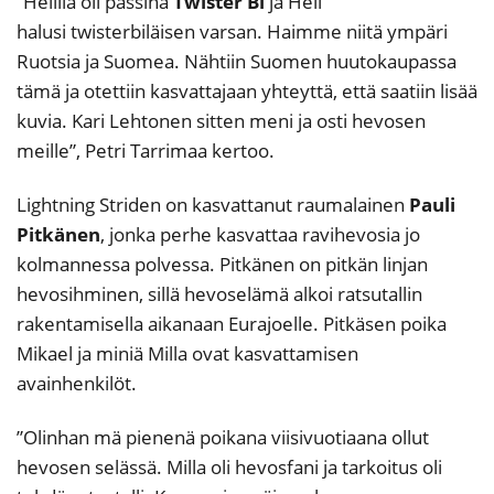
”Helillä oli passina
Twister B
i
ja Heli
halusi twisterbiläisen varsan. Haimme niitä ympäri
Ruotsia ja Suomea. Nähtiin Suomen huutokaupassa
tämä ja otettiin kasvattajaan yhteyttä, että saatiin lisää
kuvia. Kari Lehtonen sitten meni ja osti hevosen
meille”, Petri Tarrimaa kertoo.
Lightning Striden on kasvattanut raumalainen
Pauli
Pitkänen
, jonka perhe kasvattaa ravihevosia jo
kolmannessa polvessa. Pitkänen on pitkän linjan
hevosihminen, sillä hevoselämä alkoi ratsutallin
rakentamisella aikanaan Eurajoelle. Pitkäsen poika
Mikael ja miniä Milla ovat kasvattamisen
avainhenkilöt.
”Olinhan mä pienenä poikana viisivuotiaana ollut
hevosen selässä. Milla oli hevosfani ja tarkoitus oli