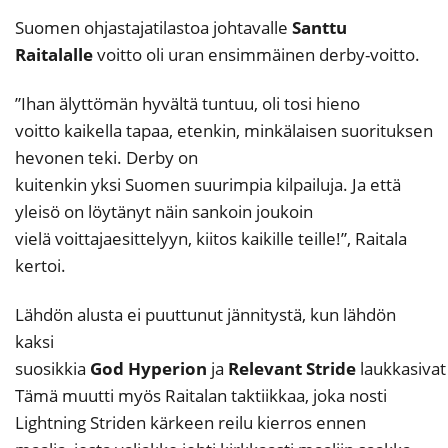
Suomen ohjastajatilastoa johtavalle
Santtu
Raitala
lle
voitto oli uran ensimmäinen derby-voitto.
”Ihan älyttömän hyvältä tuntuu, oli tosi hieno
voitto kaikella tapaa, etenkin, minkälaisen suorituksen
hevonen teki. Derby on
kuitenkin yksi Suomen suurimpia kilpailuja. Ja että
yleisö on löytänyt näin sankoin joukoin
vielä voittajaesittelyyn, kiitos kaikille teille!”, Raitala
kertoi.
Lähdön alusta ei puuttunut jännitystä, kun lähdön
kaksi
suosikkia
God
Hyperion
ja
Relevant Stride
laukkasivat
Tämä muutti myös Raitalan taktiikkaa, joka nosti
Lightning Striden kärkeen reilu kierros ennen