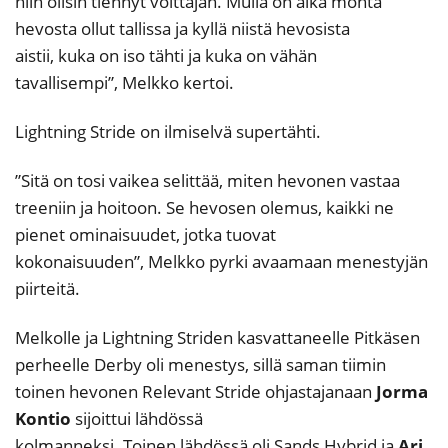
niin olisin tiennyt voittajan. Mulla on aika monta
hevosta ollut tallissa ja kyllä niistä hevosista
aistii, kuka on iso tähti ja kuka on vähän
tavallisempi”, Melkko kertoi.
Lightning Stride on ilmiselvä supertähti.
”Sitä on tosi vaikea selittää, miten hevonen vastaa
treeniin ja hoitoon. Se hevosen olemus, kaikki ne
pienet ominaisuudet, jotka tuovat
kokonaisuuden”, Melkko pyrki avaamaan menestyjän
piirteitä.
Melkolle ja Lightning Striden kasvattaneelle Pitkäsen
perheelle Derby oli menestys, sillä saman tiimin
toinen hevonen Relevant Stride ohjastajanaan
Jorma
Kontio
sijoittui lähdössä
kolmanneksi. Toinen lähdössä oli Sands Hybrid ja
Ari