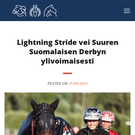
Skip
to
content
Lightning Stride vei Suuren
Suomalaisen Derbyn
ylivoimaisesti
POSTED ON
31/08/2024