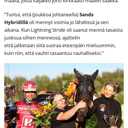
maalia, josta valjakko johti kirkkaasti maaliin saakka.
”Tuntui, että (joukkoa johtaneella)
Sands
Hybridillä
oli mennyt voimia jo lähdössä ja sen
aikana. Kun Lightning Stride oli saanut mennä tasaista
juoksua siihen mennessä, ajattelin
että jatketaan siitä suoraa eteenpäin mieluummin,
kuin niin, että vauhti tasaantuu rauhalliseksi.”