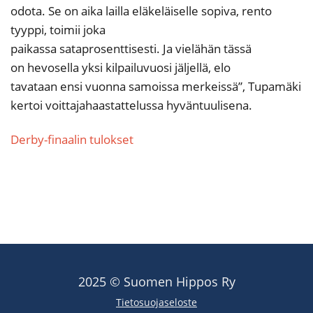
odota. Se on aika lailla eläkeläiselle sopiva, rento
tyyppi, toimii joka
paikassa sataprosenttisesti. Ja vielähän tässä
on hevosella yksi kilpailuvuosi jäljellä, elo
tavataan ensi vuonna samoissa merkeissä”, Tupamäki
kertoi voittajahaastattelussa hyväntuulisena.
Derby-finaalin tulokset
2025 © Suomen Hippos Ry
Tietosuojaseloste