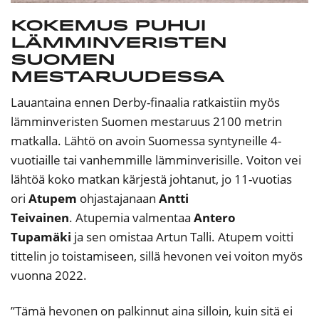
Kokemus puhui
lämminveristen
Suomen
mestaruudessa
Lauantaina ennen Derby-finaalia ratkaistiin myös
lämminveristen Suomen mestaruus 2100 metrin
matkalla. Lähtö on avoin Suomessa syntyneille 4-
vuotiaille tai vanhemmille lämminverisille. Voiton vei
lähtöä koko matkan kärjestä johtanut, jo 11-vuotias
ori
Atupem
ohjastajanaan
Antti
Teivainen
. Atupemia valmentaa
Antero
Tupamäki
ja sen omistaa Artun Talli. Atupem voitti
tittelin jo toistamiseen, sillä hevonen vei voiton myös
vuonna 2022.
”Tämä hevonen on palkinnut aina silloin, kuin sitä ei