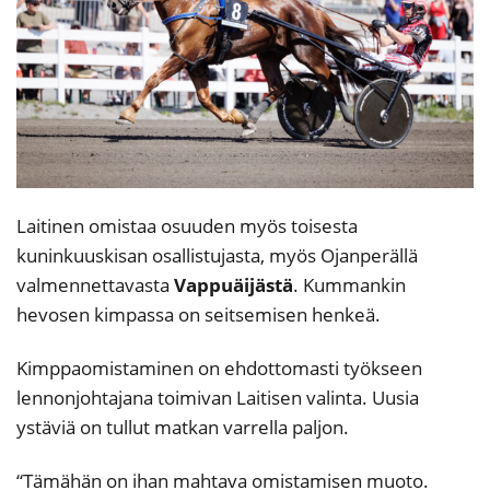
Laitinen omistaa osuuden myös toisesta
kuninkuuskisan osallistujasta, myös Ojanperällä
valmennettavasta
Vappuäijästä
. Kummankin
hevosen kimpassa on seitsemisen henkeä.
Kimppaomistaminen on ehdottomasti työkseen
lennonjohtajana toimivan Laitisen valinta. Uusia
ystäviä on tullut matkan varrella paljon.
“Tämähän on ihan mahtava omistamisen muoto.