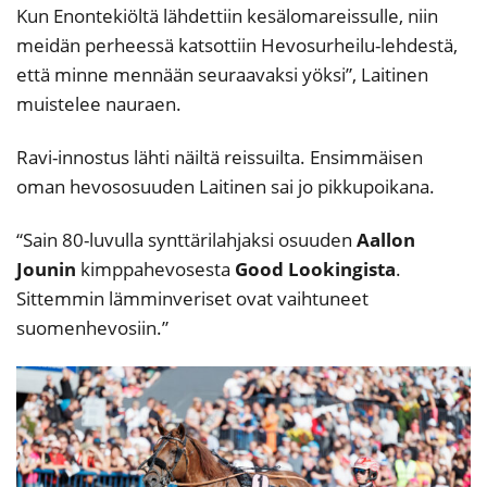
Kun Enontekiöltä lähdettiin kesälomareissulle, niin
meidän perheessä katsottiin Hevosurheilu-lehdestä,
että minne mennään seuraavaksi yöksi”, Laitinen
muistelee nauraen.
Ravi-innostus lähti näiltä reissuilta. Ensimmäisen
oman hevososuuden Laitinen sai jo pikkupoikana.
“Sain 80-luvulla synttärilahjaksi osuuden
Aallon
Jounin
kimppahevosesta
Good Lookingista
.
Sittemmin lämminveriset ovat vaihtuneet
suomenhevosiin.”