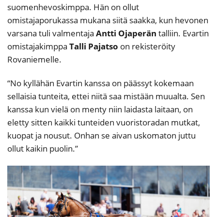
suomenhevoskimppa. Hän on ollut
omistajaporukassa mukana siitä saakka, kun hevonen
varsana tuli valmentaja
Antti Ojaperän
talliin. Evartin
omistajakimppa
Talli Pajatso
on rekisteröity
Rovaniemelle.
“No kyllähän Evartin kanssa on päässyt kokemaan
sellaisia tunteita, ettei niitä saa mistään muualta. Sen
kanssa kun vielä on menty niin laidasta laitaan, on
eletty sitten kaikki tunteiden vuoristoradan mutkat,
kuopat ja nousut. Onhan se aivan uskomaton juttu
ollut kaikin puolin.”