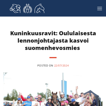
Skip
to
content
Kuninkuusravit: Oululaisesta
lennonjohtajasta kasvoi
suomenhevosmies
POSTED ON
22/07/2024