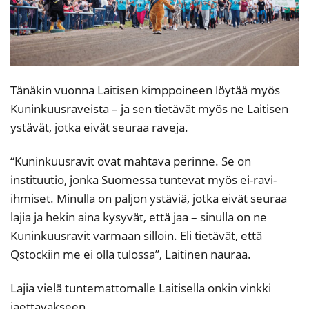
Tänäkin vuonna Laitisen kimppoineen löytää myös
Kuninkuusraveista – ja sen tietävät myös ne Laitisen
ystävät, jotka eivät seuraa raveja.
“Kuninkuusravit ovat mahtava perinne. Se on
instituutio, jonka Suomessa tuntevat myös ei-ravi-
ihmiset. Minulla on paljon ystäviä, jotka eivät seuraa
lajia ja hekin aina kysyvät, että jaa – sinulla on ne
Kuninkuusravit varmaan silloin. Eli tietävät, että
Qstockiin me ei olla tulossa”, Laitinen nauraa.
Lajia vielä tuntemattomalle Laitisella onkin vinkki
jaettavakseen.