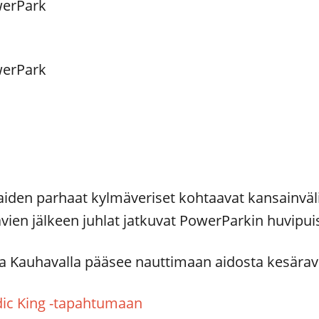
owerPark
owerPark
den parhaat kylmäveriset kohtaavat kansainväli
vien jälkeen juhlat jatkuvat PowerParkin huvipui
ja Kauhavalla pääsee nauttimaan aidosta kesära
ic King -tapahtumaan