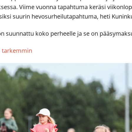
sessa. Viime vuonna tapahtuma keräsi viikonlopu
siksi suurin hevosurheilutapahtuma, heti Kunink
n suunnattu koko perheelle ja se on pääsymaks
n tarkemmin