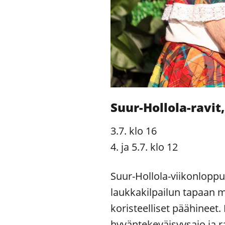
Suur-Hollola-ravit,
3.7. klo 16
4. ja 5.7. klo 12
Suur-Hollola-viikonloppu
laukkakilpailun tapaan m
koristeelliset päähineet.
hyväntekeväisyysajo ja 