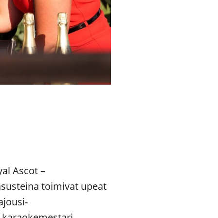
yal Ascot –
asusteina toimivat upeat
ajousi-
n karaokemestari.