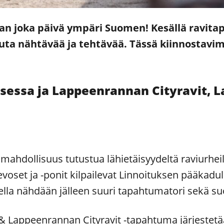
an joka päivä ympäri Suomen! Kesällä ravita
uuta nähtävää ja tehtävää. Tässä kiinnostav
sessa ja Lappeenrannan Cityravit, 
mahdollisuus tutustua lähietäisyydeltä raviurheilu
evoset ja -ponit kilpailevat Linnoituksen pääkadul
ueella nähdään jälleen suuri tapahtumatori sekä s
& Lappeenrannan Cityravit -tapahtuma järjestetää