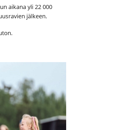
n aikana yli 22 000
uusravien jälkeen.
uton.