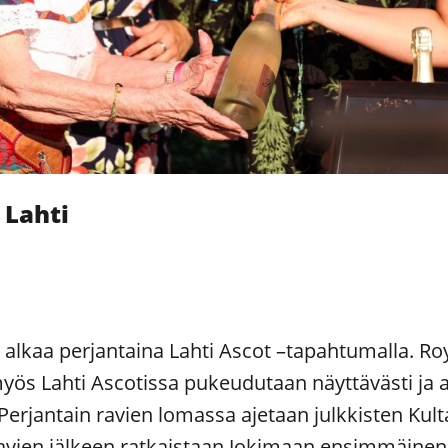
 Lahti
 alkaa perjantaina Lahti Ascot –tapahtumalla. Ro
yös Lahti Ascotissa pukeudutaan näyttävästi ja 
 Perjantain ravien lomassa ajetaan julkkisten Kult
ravien jälkeen ratkaistaan Jokimaan ensimmäine