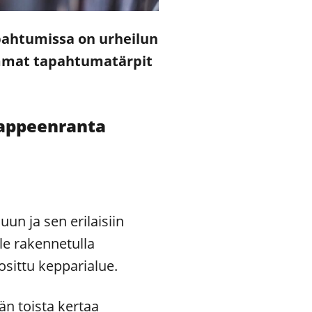
pahtumissa on urheilun
immat tapahtumatärpit
Lappeenranta
un ja sen erilaisiin
le rakennetulla
uosittu kepparialue.
n toista kertaa