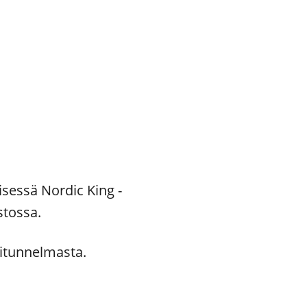
sessä Nordic King -
stossa.
vitunnelmasta.