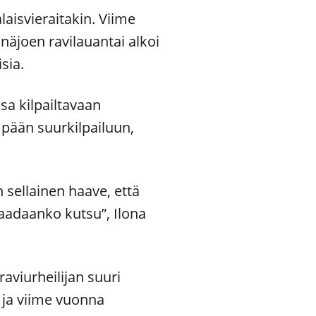
aisvieraitakin. Viime
näjoen ravilauantai alkoi
isia.
sa kilpailtavaan
mpään suurkilpailuun,
n sellainen haave, että
saadaanko kutsu”, Ilona
aviurheilijan suuri
a ja viime vuonna