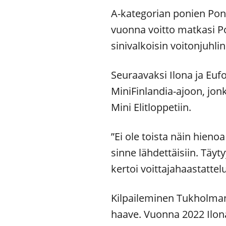
A-kategorian ponien Pony
vuonna voitto matkasi Po
sinivalkoisin voitonjuhlin
Seuraavaksi Ilona ja Euf
MiniFinlandia-ajoon, jon
Mini Elitloppetiin.
”Ei ole toista näin hienoa
sinne lähdettäisiin. Täyt
kertoi voittajahaastattel
Kilpaileminen Tukholman 
haave. Vuonna 2022 Ilonaa