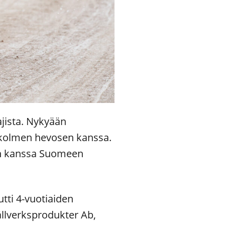
jista. Nykyään
e kolmen hevosen kanssa.
wen kanssa Suomeen
utti 4-vuotiaiden
llverksprodukter Ab,