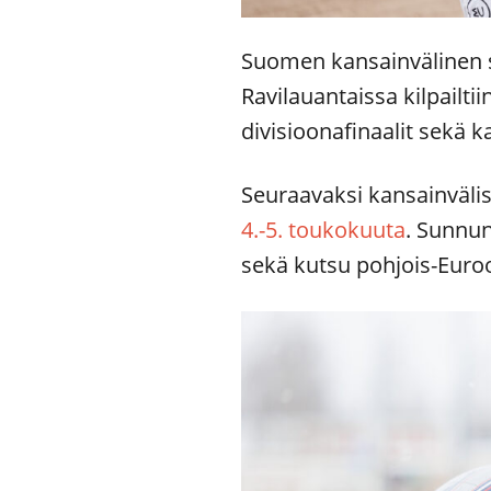
Suomen kansainvälinen su
Ravilauantaissa kilpailt
divisioonafinaalit sekä k
Seuraavaksi kansainväl
4.-5. toukokuuta
. Sunnun
sekä kutsu pohjois-Euroo