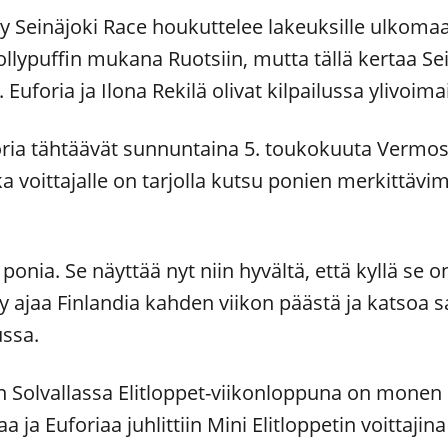
 Seinäjoki Race houkuttelee lakeuksille ulkomaal
llypuffin mukana Ruotsiin, mutta tällä kertaa Sei
. Euforia ja Ilona Rekilä olivat kilpailussa ylivoima
oria tähtäävät sunnuntaina 5. toukokuuta Vermos
ka voittajalle on tarjolla kutsu ponien merkittävi
 ponia. Se näyttää nyt niin hyvältä, että kyllä se o
yy ajaa Finlandia kahden viikon päästä ja katsoa 
ussa.
Solvallassa Elitloppet-viikonloppuna on monen r
 ja Euforiaa juhlittiin Mini Elitloppetin voittajin