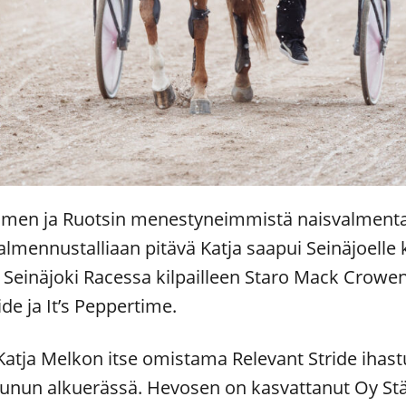
omen ja Ruotsin menestyneimmistä naisvalmenta
almennustalliaan pitävä Katja saapui Seinäjoell
a Seinäjoki Racessa kilpailleen Staro Mack Cro
de ja It’s Peppertime.
 Katja Melkon itse omistama Relevant Stride ihast
nun alkuerässä. Hevosen on kasvattanut Oy Stä