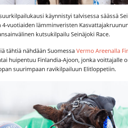
urkilpailukausi käynnistyi talvisessa säässä Sei
iin 4-vuotiaiden lämminveristen Kasvattajakruunun
ansainvälinen kutsukilpailu Seinäjoki Race.
isiä tähtiä nähdään Suomessa
Vermo Areenalla Fi
tai huipentuu Finlandia-Ajoon, jonka voittajalle o
pan suurimpaan ravikilpailuun Elitloppetiin.