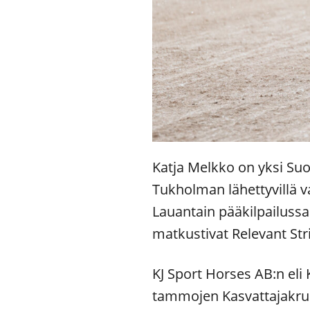
Katja Melkko on yksi Su
Tukholman lähettyvillä v
Lauantain pääkilpailuss
matkustivat Relevant Stri
KJ Sport Horses AB:n eli
tammojen Kasvattajakruu