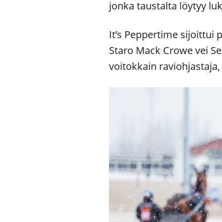
jonka taustalta löytyy l
It’s Peppertime sijoittui 
Staro Mack Crowe vei Se
voitokkain raviohjastaja