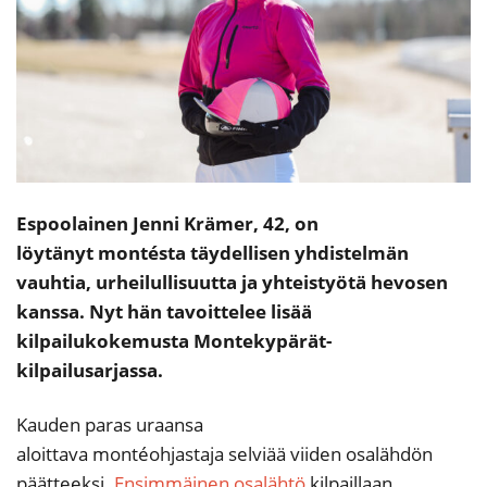
Espoolainen Jenni Krämer, 42, on
löytänyt montésta täydellisen yhdistelmän
vauhtia, urheilullisuutta ja yhteistyötä hevosen
kanssa. Nyt hän tavoittelee lisää
kilpailukokemusta Montekypärät-
kilpailusarjassa.
Kauden paras uraansa
aloittava montéohjastaja selviää viiden osalähdön
päätteeksi.
Ensimmäinen osalähtö
kilpaillaan