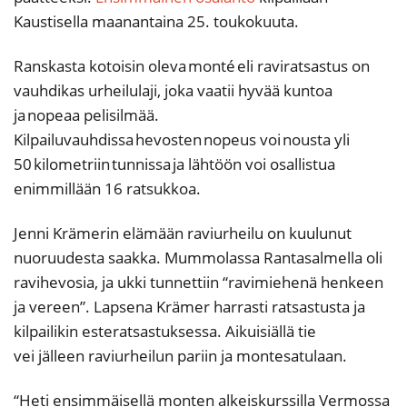
Kaustisella maanantaina 25. toukokuuta.
Ranskasta kotoisin oleva monté eli raviratsastus on
vauhdikas urheilulaji, joka vaatii hyvää kuntoa
ja nopeaa pelisilmää.
Kilpailuvauhdissa hevosten nopeus voi nousta yli
50 kilometriin tunnissa ja lähtöön voi osallistua
enimmillään 16 ratsukkoa.
Jenni Krämerin elämään raviurheilu on kuulunut
nuoruudesta saakka. Mummolassa Rantasalmella oli
ravihevosia, ja ukki tunnettiin “ravimiehenä henkeen
ja vereen”. Lapsena Krämer harrasti ratsastusta ja
kilpailikin esteratsastuksessa. Aikuisiällä tie
vei jälleen raviurheilun pariin ja montesatulaan.
“Heti ensimmäisellä monten alkeiskurssilla Vermossa