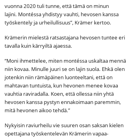
vuonna 2020 tuli tunne, että tämä on minun
lajini. Montéssa yhdistyy vauhti, hevosen kanssa
työskentely ja urheilullisuus”, Krämer kertoo.
Krämerin mielestä ratsastajana hevosen tuntee eri
tavalla kuin kärryiltä ajaessa.
“Moni ihmettelee, miten montéssa uskaltaa mennä
niin kovaa. Minulle juuri se on lajin suola. Ehkä olen
jotenkin niin rämäpäinen luonteeltani, että on
mahtavan tuntuista, kun hevonen menee kovaa
vauhtia raviradalla. Koen, että ollessa niin yhtä
hevosen kanssa pystyn ennakoimaan paremmin,
mitä hevonen aikoo tehdä.”
Nykyisin raviurheilu vie suuren osan saksan kielen
opettajana työskentelevän Krämerin vapaa-