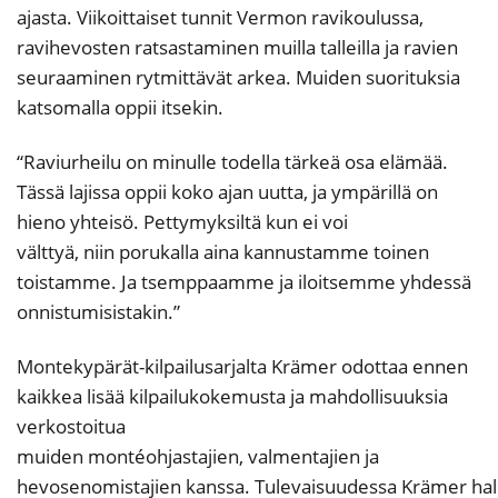
ajasta. Viikoittaiset tunnit Vermon ravikoulussa,
ravihevosten ratsastaminen muilla talleilla ja ravien
seuraaminen rytmittävät arkea. Muiden suorituksia
katsomalla oppii itsekin.
“Raviurheilu on minulle todella tärkeä osa elämää.
Tässä lajissa oppii koko ajan uutta, ja ympärillä on
hieno yhteisö. Pettymyksiltä kun ei voi
välttyä, niin porukalla aina kannustamme toinen
toistamme. Ja tsemppaamme ja iloitsemme yhdessä
onnistumisistakin.”
Montekypärät-kilpailusarjalta Krämer odottaa ennen
kaikkea lisää kilpailukokemusta ja mahdollisuuksia
verkostoitua
muiden montéohjastajien, valmentajien ja
hevosenomistajien kanssa. Tulevaisuudessa Krämer hal