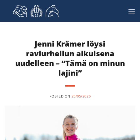
Skip
to
content
Jenni Krämer löysi
raviurheilun aikuisena
uudelleen – “Tämä on minun
lajini”
POSTED ON
25/05/2026