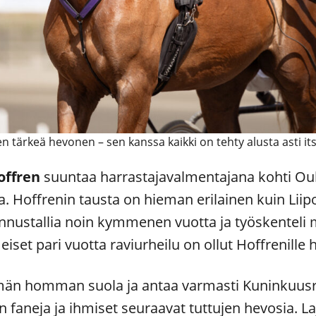
sen tärkeä hevonen – sen kanssa kaikki on tehty alusta asti its
offren
suuntaa harrastajavalmentajana kohti Oul
. Hoffrenin tausta on hieman erilainen kuin Liipola
nnustallia noin kymmenen vuotta ja työskenteli 
eiset pari vuotta raviurheilu on ollut Hoffrenille 
tämän homman suola ja antaa varmasti Kuninkuusra
n faneja ja ihmiset seuraavat tuttujen hevosia. La