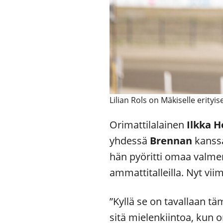
Lilian Rols on Mäkiselle erityi
Orimattilalainen
Ilkka H
yhdessä
Brennan
kanssa
hän pyöritti omaa valme
ammattitalleilla. Nyt viim
”Kyllä se on tavallaan 
sitä mielenkiintoa, kun o