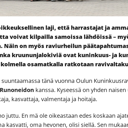
ikkeuksellinen laji, että harrastajat ja amma
a voivat kilpailla samoissa lähdöissä – myö
a. Näin on myös raviurheilun päätapahtuma
nka kruununjalokiviä ovat kuninkuus- ja kun
kolmella osamatkalla ratkotaan ravivaltakun
 suuntaamassa tänä vuonna Oulun Kuninkuusra
Runoneidon
kanssa. Kyseessä on yhden naisen 
ja, kasvattaja, valmentaja ja hoitaja.
 juttu. En mä ole oikeastaan edes koskaan ajatel
ma kasvatti, oma hevonen, olisi siellä. Sen muka