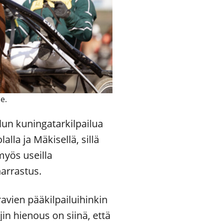
e.
un kuningatarkilpailua
lla ja Mäkisellä, sillä
myös useilla
harrastus.
vien pääkilpailuihinkin
jin hienous on siinä, että