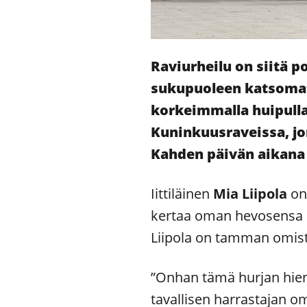
Raviurheilu on siitä po
sukupuoleen katsomatt
korkeimmalla huipull
Kuninkuusraveissa, jo
Kahden päivän aikana 
Iittiläinen
Mia Liipola
on
kertaa oman hevosensa
Liipola on tamman omista
”Onhan tämä hurjan hieno
tavallisen harrastajan o