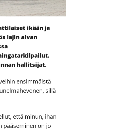
ttilaiset ikään ja
s lajin aivan
ssa
ingatarkilpailut.
nan hallitsijat.
veihin ensimmäistä
unelmahevonen, sillä
lut, että minun, ihan
an pääseminen on jo