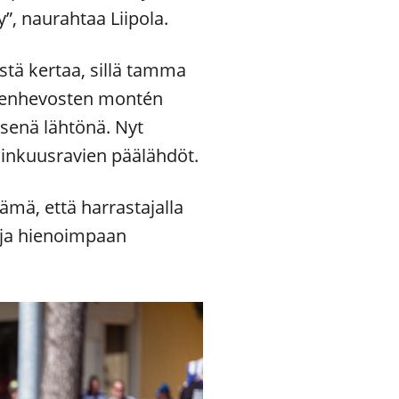
y”, naurahtaa Liipola.
tä kertaa, sillä tamma
omenhevosten montén
senä lähtönä. Nyt
inkuusravien päälähdöt.
ämä, että harrastajalla
 ja hienoimpaan