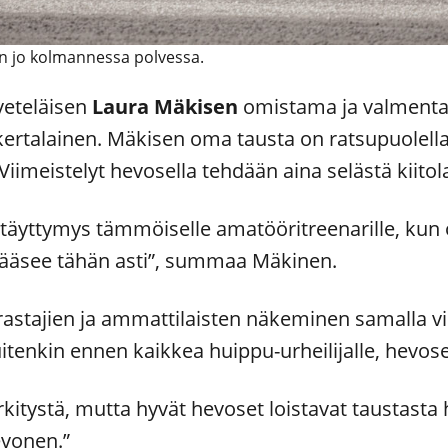
n jo kolmannessa polvessa.
äveteläisen
Laura Mäkisen
omistama ja valment
kertalainen. Mäkisen oma tausta on ratsupuolella
iimeistelyt hevosella tehdään aina selästä kiito
äyttymys tämmöiselle amatööritreenarille, kun 
pääsee tähän asti”, summaa Mäkinen.
astajien ja ammattilaisten näkeminen samalla vi
tenkin ennen kaikkea huippu-urheilijalle, hevose
kitystä, mutta hyvät hevoset loistavat taustasta
evonen.”