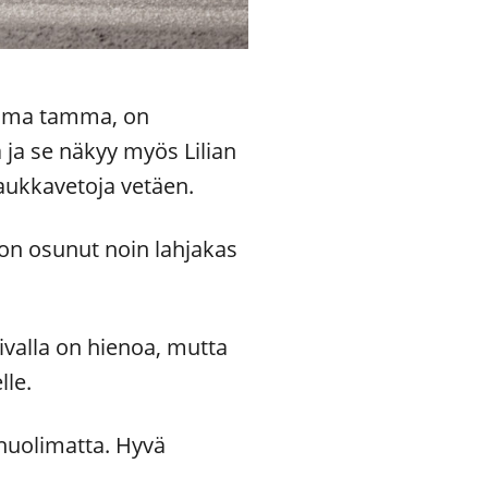
ama tamma, on
 ja se näkyy myös Lilian
laukkavetoja vetäen.
on osunut noin lahjakas
ivalla on hienoa, mutta
lle.
 huolimatta. Hyvä