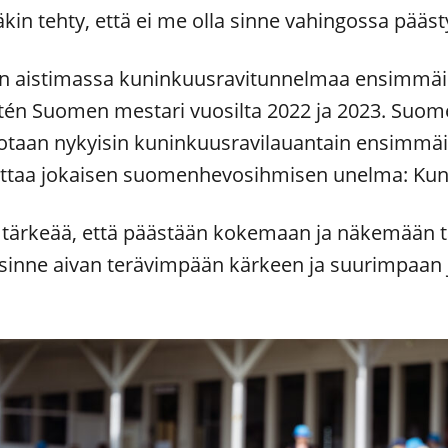
äkin tehty, että ei me olla sinne vahingossa pääst
an aistimassa kuninkuusravitunnelmaa ensimmäis
tén Suomen mestari vuosilta 2022 ja 2023. Su
taan nykyisin kuninkuusravilauantain ensimmäi
ttaa jokaisen suomenhevosihmisen unelma: Kun
si tärkeää, että päästään kokemaan ja näkemään t
sinne aivan terävimpään kärkeen ja suurimpaan