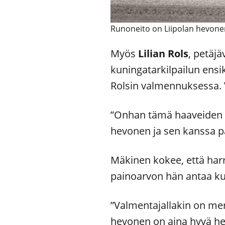
Runoneito on Liipolan hevone
Myös
Lilian
Rols
, petäj
kuningatarkilpailun ensi
Rolsin valmennuksessa. V
”Onhan tämä haaveiden t
hevonen ja sen kanssa 
Mäkinen kokee, että harr
painoarvon hän antaa kui
”Valmentajallakin on mer
hevonen on aina hyvä h