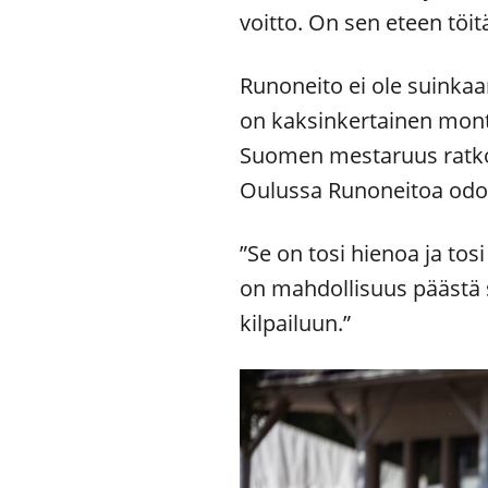
voitto. On sen eteen töit
Runoneito ei ole suinka
on kaksinkertainen mon
Suomen mestaruus ratko
Oulussa Runoneitoa odo
”Se on tosi hienoa ja to
on mahdollisuus päästä 
kilpailuun.”