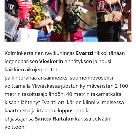
Kolminkertainen ravikuningas
Evartti
rikkoi tänään
legendaarisen
Vieskerin
ennätyksen ja nousi
kaikkien aikojen eniten
palkintorahaa ansainneeksi suomenhevoseksi
voittamalla Ylivieskassa juostun kylmäveristen 2 100
metrin tasoitusajolähdön. 40 metrin takamatkalta
kisaan lähtenyt Evartti otti kärjen kiinni viimeisessä
kaarteessa ja irtaantui loppusuoralla
ohjastajansa
Santtu Raitalan
kanssa selvään
voittoon.