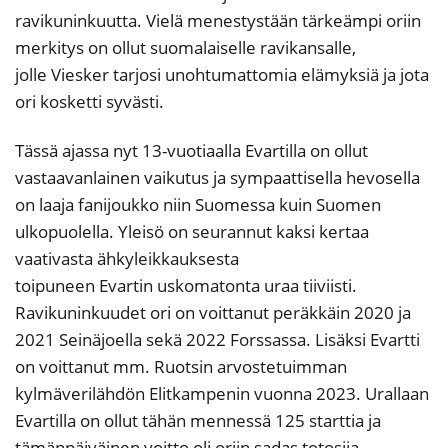
ravikuninkuutta. Vielä menestystään tärkeämpi oriin
merkitys on ollut suomalaiselle ravikansalle,
jolle Viesker tarjosi unohtumattomia elämyksiä ja jota
ori kosketti syvästi.
Tässä ajassa nyt 13-vuotiaalla Evartilla on ollut
vastaavanlainen vaikutus ja sympaattisella hevosella
on laaja fanijoukko niin Suomessa kuin Suomen
ulkopuolella. Yleisö on seurannut kaksi kertaa
vaativasta ähkyleikkauksesta
toipuneen Evartin uskomatonta uraa tiiviisti.
Ravikuninkuudet ori on voittanut peräkkäin 2020 ja
2021 Seinäjoella sekä 2022 Forssassa. Lisäksi Evartti
on voittanut mm. Ruotsin arvostetuimman
kylmäverilähdön Elitkampenin vuonna 2023. Urallaan
Evartilla on ollut tähän mennessä 125 starttia ja
tämänpäiväinen voitto oli oriin sadas totosija.