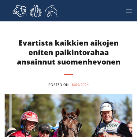
Skip
to
content
Evartista kaikkien aikojen
eniten palkintorahaa
ansainnut suomenhevonen
POSTED ON
16/09/2024