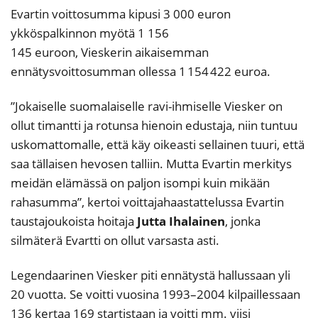
Evartin voittosumma kipusi 3 000 euron
ykköspalkinnon myötä 1 156
145 euroon, Vieskerin aikaisemman
ennätysvoittosumman ollessa 1 154 422 euroa.
”Jokaiselle suomalaiselle ravi-ihmiselle Viesker on
ollut timantti ja rotunsa hienoin edustaja, niin tuntuu
uskomattomalle, että käy oikeasti sellainen tuuri, että
saa tällaisen hevosen talliin. Mutta Evartin merkitys
meidän elämässä on paljon isompi kuin mikään
rahasumma”, kertoi voittajahaastattelussa Evartin
taustajoukoista hoitaja
Jutta Ihalainen
, jonka
silmäterä Evartti on ollut varsasta asti.
Legendaarinen Viesker piti ennätystä hallussaan yli
20 vuotta. Se voitti vuosina 1993–2004 kilpaillessaan
136 kertaa 169 startistaan ja voitti mm. viisi