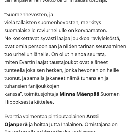
”Suomenhevosten, ja
vielä tällaisten suomenhevosten, merkitys
suomalaiselle raviurheilulle on korvaamaton.
Ne koskettavat syvästi laajaa joukkoa raviyleisöstä,
ovat omia persooniaan ja niiden tarinan seuraaminen
tuo urheilun lähelle. On ollut hienoa seurata,
miten Evartin laajat taustajoukot ovat eläneet
tunteella jokaisen hetken, jonka hevonen on heille
tuonut, ja samalla jakaneet nämä tuhansien ja
tuhansien fanijoukkojen
kanssa”, toimitusjohtaja
Minn
a Mäenpää
Suomen
Hippoksesta kiittelee.
Evarttia valmentaa pihtiputaalainen
Antti
Ojanperä
ja hoitaa Jutta Ihalainen. Omistajana on