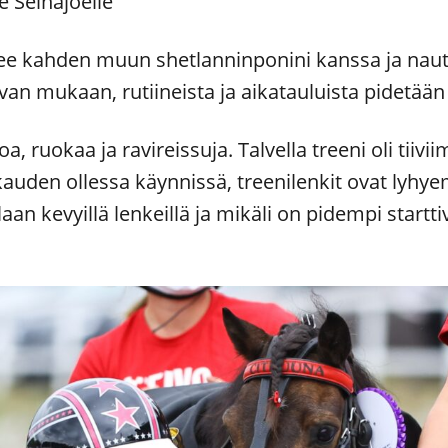
e Seinäjoelle”
lee kahden muun shetlanninponini kanssa ja nautt
van mukaan, rutiineista ja aikatauluista pidetään t
oa, ruokaa ja ravireissuja. Talvella treeni oli tiivi
kauden ollessa käynnissä, treenilenkit ovat lyhy
laan kevyillä lenkeillä ja mikäli on pidempi starttiv