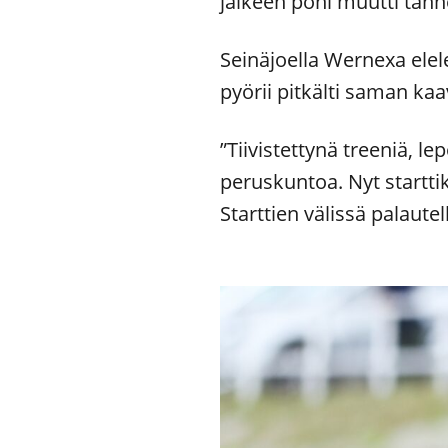
jälkeen poni muutti tänn
Seinäjoella Wernexa ele
pyörii pitkälti saman kaa
”Tiivistettynä treeniä, lep
peruskuntoa. Nyt startti
Starttien välissä palautel