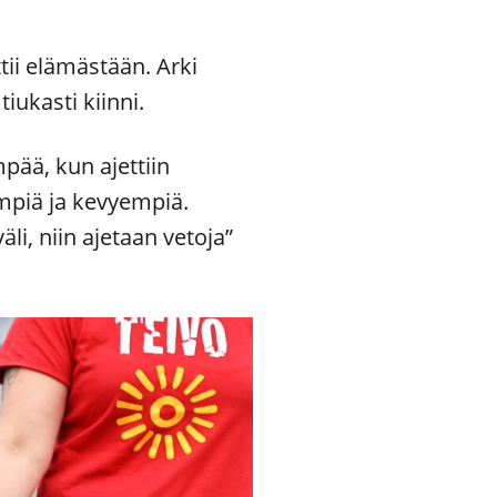
ii elämästään. Arki
iukasti kiinni.
impää, kun ajettiin
empiä ja kevyempiä.
äli, niin ajetaan vetoja”