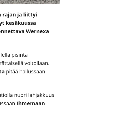
ajan ja liittyi
Nyt kesäkuussa
lmennettava Wernexa
ella pisintä
ättäisellä voitollaan.
ta
pitää hallussaan
tiolla nuori lahjakkuus
llussaan
Ihmemaan