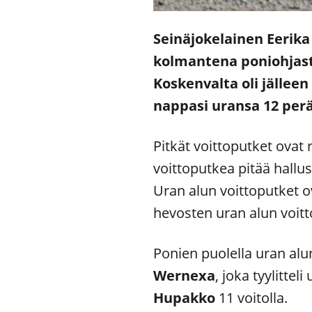
Seinäjokelainen Eerika
kolmantena poniohjast
Koskenvalta oli jällee
nappasi uransa 12 perä
Pitkät voittoputket ovat 
voittoputkea pitää hal
Uran alun voittoputket o
hevosten uran alun voitt
Ponien puolella uran alu
Wernexa
, joka tyylitte
Hupakko
11 voitolla.