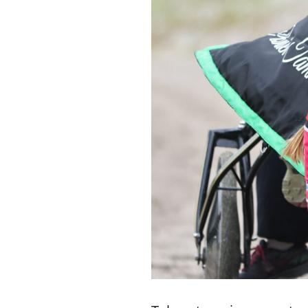
Jokimäen Citruuna on yksi Kosken