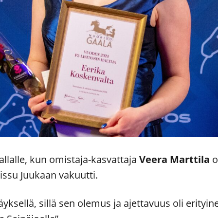
llalle, kun omistaja-kasvattaja
Veera Marttila
o
issu Juukaan vakuutti.
äyksellä, sillä sen olemus ja ajettavuus oli erityi