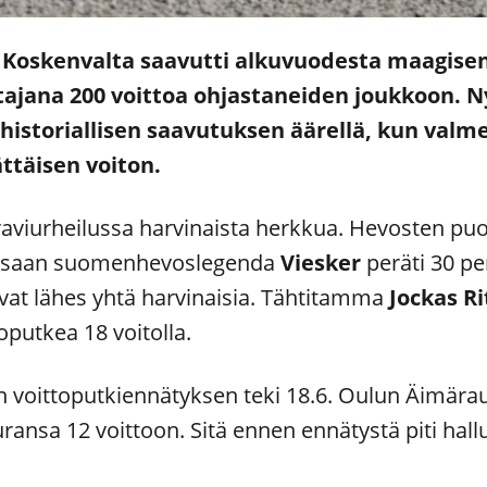
 Koskenvalta saavutti alkuvuodesta maagisen r
ajana 200 voittoa ohjastaneiden joukkoon. 
n historiallisen saavutuksen äärellä, kun va
ttäisen voiton.
raviurheilussa harvinaista herkkua. Hevosten puol
lussaan suomenhevoslegenda
Viesker
peräti 30 per
vat lähes yhtä harvinaisia. Tähtitamma
Jockas
Ri
oputkea 18 voitolla.
n voittoputkiennätyksen teki 18.6. Oulun Äimärau
li uransa 12 voittoon. Sitä ennen ennätystä piti ha