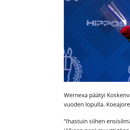
Wernexa päätyi Koskenva
vuoden lopulla. Koeajore
”Ihastuin siihen ensisilm