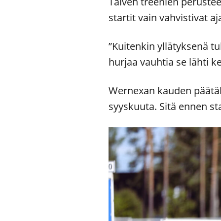
Talven treenien perustee
startit vain vahvistivat aj
”Kuitenkin yllätyksenä tu
hurjaa vauhtia se lähti
Wernexan kauden päätäht
syyskuuta. Sitä ennen st