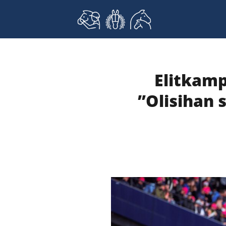
Skip
to
content
Elitkamp
”Olisihan 