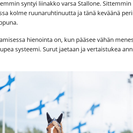
in syntyi liinakko varsa Stallone. Sittemmin 
sa kolme ruunaruhtinuutta ja tänä keväänä peri
oppuna.
tamisessa hienointa on, kun pääsee vähän mene
ea systeemi. Surut jaetaan ja vertaistukea ann