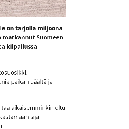
le on tarjolla miljoona
o on matkannut Suomeen
a kilpailussa
kosuosikki.
ia paikan päältä ja
ertaa aikaisemminkin oltu
irkastamaan sija
i.