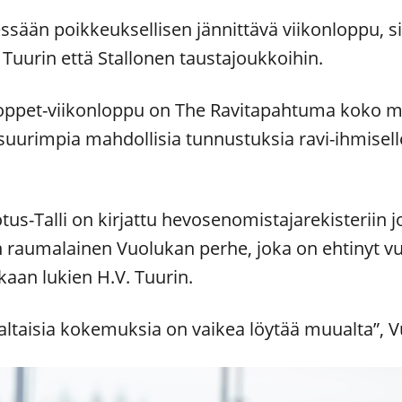
sään poikkeuksellisen jännittävä viikonloppu, si
Tuurin että Stallonen taustajoukkoihin.
tloppet-viikonloppu on The Ravitapahtuma koko 
suurimpia mahdollisia tunnustuksia ravi-ihmisel
us-Talli on kirjattu hevosenomistajarekisteriin jo 
on raumalainen Vuolukan perhe, joka on ehtinyt vu
an lukien H.V. Tuurin.
taisia kokemuksia on vaikea löytää muualta”, Vu