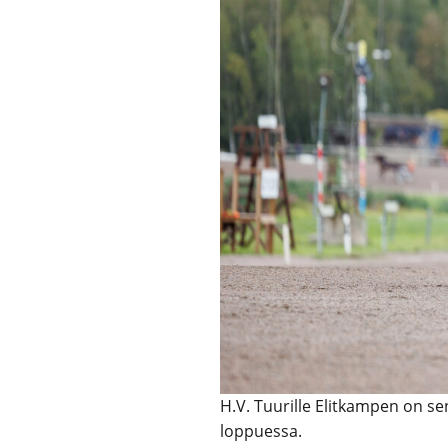
H.V. Tuurille Elitkampen on s
loppuessa.