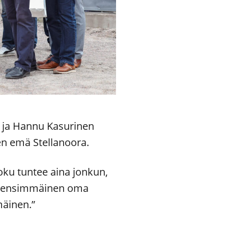
a ja Hannu Kasurinen
en emä Stellanoora.
 joku tuntee aina jonkun,
in ensimmäinen oma
mäinen.”