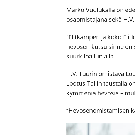
Marko Vuolukalla on edes
osaomistajana sekä H.V. 
“Elitkampen ja koko Eli
hevosen kutsu sinne on 
suurkilpailun alla.
H.V. Tuurin omistava Loot
Lootus-Tallin taustalla 
kymmeniä hevosia – muka
“Hevosenomistamisen kal