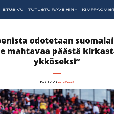
ETUSIVU
TUTUSTU RAVEIHIN
KIMPPAOMIS
enista odotetaan suomalai
se mahtavaa päästä kirkas
ykköseksi”
POSTED ON
20/05/2025