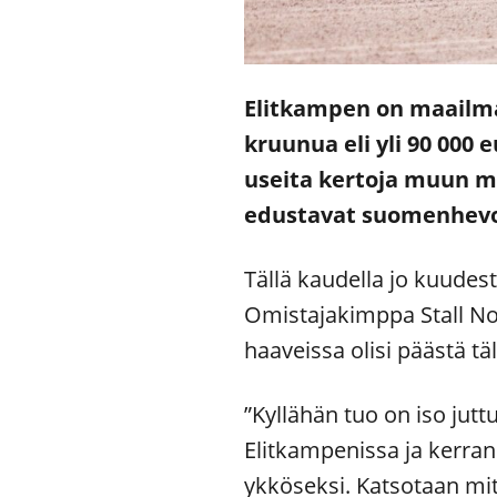
Elitkampen on maailman 
kruunua eli yli 90 000
useita kertoja muun m
edustavat suomenhevose
Tällä kaudella jo kuudes
Omistajakimppa Stall No
haaveissa olisi päästä tä
”Kyllähän tuo on iso jut
Elitkampenissa ja kerran 
ykköseksi. Katsotaan mit