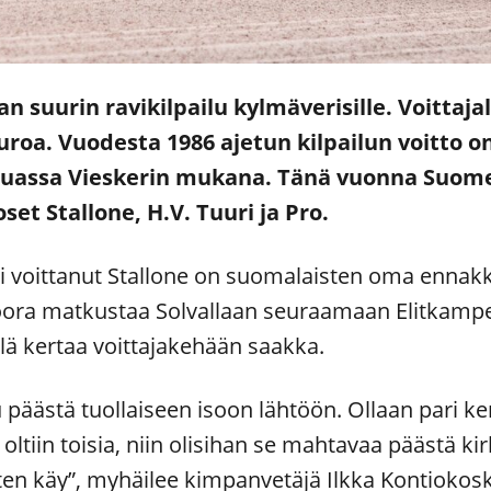
suurin ravikilpailu kylmäverisille. Voittajal
 euroa. Vuodesta 1986 ajetun kilpailun voitt
uassa Vieskerin mukana. Tänä vuonna Suome
t Stallone, H.V. Tuuri ja Pro.
ti voittanut Stallone on suomalaisten oma ennak
ora matkustaa Solvallaan seuraamaan Elitkampen
llä kertaa voittajakehään saakka.
tu päästä tuollaiseen isoon lähtöön. Ollaan pari k
oltiin toisia, niin olisihan se mahtavaa päästä k
en käy”, myhäilee kimpanvetäjä Ilkka Kontiokosk