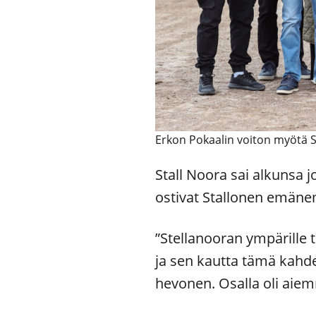
Erkon Pokaalin voiton myötä S
Stall Noora sai alkunsa
ostivat Stallonen emäne
”Stellanooran ympärille te
ja sen kautta tämä kahd
hevonen. Osalla oli aiem