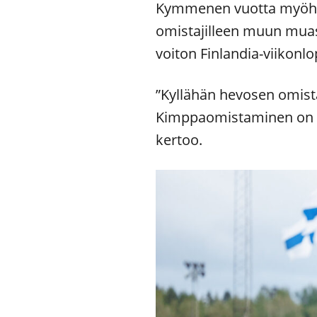
Kymmenen vuotta myöhemm
omistajilleen muun muas
voiton Finlandia-viikonl
”Kyllähän hevosen omis
Kimppaomistaminen on up
kertoo.