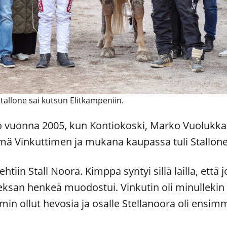
tallone sai kutsun Elitkampeniin.
 jo vuonna 2005, kun Kontiokoski, Marko Vuolukk
mä Vinkuttimen ja mukana kaupassa tuli Stallon
htiin Stall Noora. Kimppa syntyi sillä lailla, että
eksan henkeä muodostui. Vinkutin oli minullek
min ollut hevosia ja osalle Stellanoora oli ensim