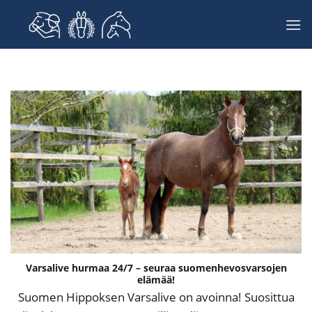
Skip
to
content
Varsalive hurmaa 24/7 – seuraa suomenhevosvarsojen
elämää!
Suomen Hippoksen Varsalive on avoinna! Suosittua