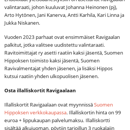
valintaraati, johon kuuluvat Johanna Heinonen (pj),
Arto Hytönen, Jani Kanerva, Antti Karhila, Kari Linna ja
Jukka Niskanen.
Vuoden 2023 parhaat ovat ensimmäiset Ravigaalan
palkitut, jotka valitsee uudistettu valintaraati.
Ravitoimittajat ry asetti raatiin kaksi jäsentä, Suomen
Hippoksen toimisto kaksi jäsentä, Suomen
Ravivalmentajat yhden jäsenen, ja lisäksi Hippos
kutsui raatiin yhden ulkopuolisen jäsenen.
Osta illalliskortit Ravigaalaan
Illalliskortit Ravigaalaan ovat myynnissä
Suomen
Hippoksen verkkokaupassa
. Illalliskortin hinta on 99
euroa + lippukaupan palvelumaksu. Illalliskortti
sisältää alkujuoman, pöytiin tarjoillun 3 ruokalajin