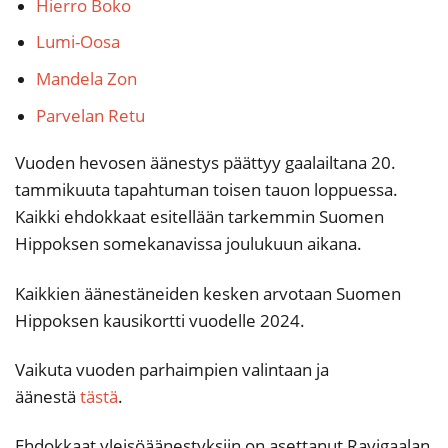
Hierro Boko
Lumi-Oosa
Mandela Zon
Parvelan Retu
Vuoden hevosen äänestys päättyy gaalailtana 20.
tammikuuta tapahtuman toisen tauon loppuessa.
Kaikki ehdokkaat esitellään tarkemmin Suomen
Hippoksen somekanavissa joulukuun aikana.
Kaikkien äänestäneiden kesken arvotaan Suomen
Hippoksen kausikortti vuodelle 2024.
Vaikuta vuoden parhaimpien valintaan ja
äänestä
tästä
.
Ehdokkaat yleisöäänestyksiin on asettanut Ravigaalan