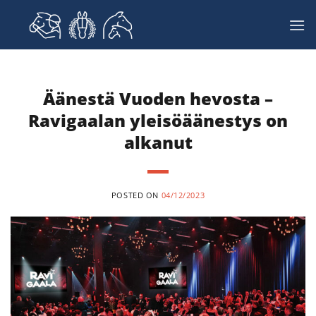
Skip
to
content
Äänestä Vuoden hevosta –
Ravigaalan yleisöäänestys on
alkanut
POSTED ON
04/12/2023