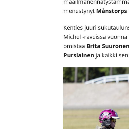
maailmanennätystamm
menestynyt
Månstorps
Kenties juuri sukutauluns
Michel -raveissa vuonna 
omistaa
Brita Suurone
Pursiainen
ja kaikki se