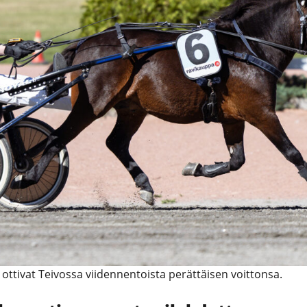
a ottivat Teivossa viidennentoista perättäisen voittonsa.