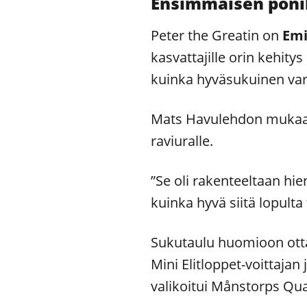
Ensimmäisen poni
Peter the Greatin on
Emi
kasvattajille orin kehity
kuinka hyväsukuinen var
Mats Havulehdon mukaan P
raviuralle.
”Se oli rakenteeltaan hie
kuinka hyvä siitä lopulta
Sukutaulu huomioon ottae
Mini Elitloppet-voittaja
valikoitui Månstorps Qu