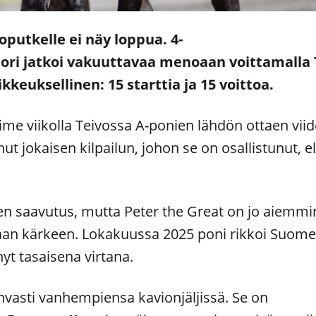
oputkelle ei näy loppua. 4-
ori jatkoi vakuuttavaa menoaan voittamalla 
kkeuksellinen: 15 starttia ja 15 voittoa.
viime viikolla Teivossa A-ponien lähdön ottaen vi
nut jokaisen kilpailun, johon se on osallistunut, e
nen saavutus, mutta Peter the Great on jo aiemmi
an kärkeen. Lokakuussa 2025 poni rikkoi Suome
nyt tasaisena virtana.
hvasti vanhempiensa kavionjäljissä. Se on