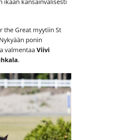
 ikään kansainvälisesti
r the Great myytiin St
. Nykyään ponin
nia valmentaa
Viivi
uhkala
.