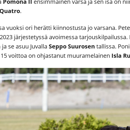
a
Pomona II
ensimmäinen varsa ja sen isä on niin
 Quatro
.
a vuoksi ori herätti kiinnostusta jo varsana. Pete
2023 järjestetyssä avoimessa tarjouskilpailussa
n
ja se asuu Juvalla
Seppo Suurosen
tallissa. Po
n 15 voittoa on ohjastanut muuramelainen
Isla R