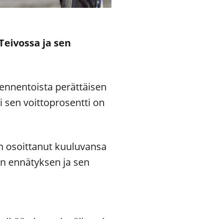
Teivossa ja sen
idennentoista perättäisen
li sen voittoprosentti on
n osoittanut kuuluvansa
n ennätyksen ja sen