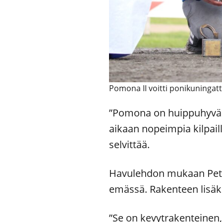
Pomona II voitti ponikuningat
”Pomona on huippuhyvä ja
aikaan nopeimpia kilpaill
selvittää.
Havulehdon mukaan Pete
emässä. Rakenteen lisäks
”Se on kevytrakenteinen, 