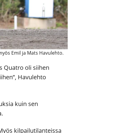
myös Emil ja Mats Havulehto.
 Quatro oli siihen
siihen”, Havulehto
ksia kuin sen
a.
yös kilpailutilanteissa