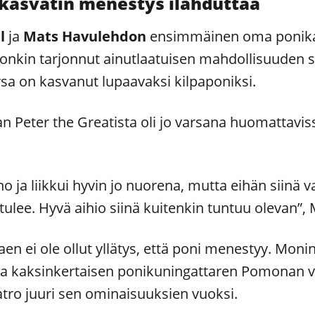
kasvatin menestys ilahduttaa
l
ja
Mats Havulehdon
ensimmäinen oma ponikasv
s onkin tarjonnut ainutlaatuisen mahdollisuuden s
sa on kasvanut lupaavaksi kilpaponiksi.
eter the Greatista oli jo varsana huomattavissa,
no ja liikkui hyvin jo nuorena, mutta eihän siinä v
 tulee. Hyvä aihio siinä kuitenkin tuntuu olevan”
n ei ole ollut yllätys, että poni menestyy. Moni
n ja kaksinkertaisen ponikuningattaren Pomonan v
atro juuri sen ominaisuuksien vuoksi.