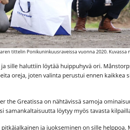
taren tittelin Ponikuninkuusraveissa vuonna 2020. Kuvassa 
 sille haluttiin löytää huippuhyvä ori. Månstorps
eita oreja, joten valinta perustui ennen kaikkea 
r the Greatissa on nähtävissä samoja ominaisuu
i samankaltaisuutta löytyy myös tavasta kilpaill
pitkäjalkainen ja juokseminen on sille helppoa. M