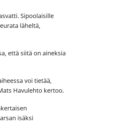
atti. Sipoolaisille
eurata läheltä,
 että siitä on aineksia
aiheessa voi tietää,
, Mats Havulehto kertoo.
nkertaisen
arsan isäksi